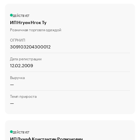
ДЕЙСТВУЕТ
ИП Нгуен Нгок Ту
Розничная торговля одеждой
ОГРНИП
309103204300012
Дата регистрации
12.02.2009
Выручка
—
Темп прироста
—
ДЕЙСТВУЕТ
ИП Дунаф Константин Родионович