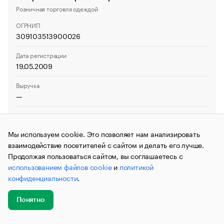
Розничная торговля одеждой
ОГРНИП
309103513900026
Дата регистрации
19.05.2009
Выручка
—
Темп прироста
—
Мы используем cookie. Это позволяет нам анализировать
взаимодействие посетителей с сайтом и делать его лучше.
Продолжая пользоваться сайтом, вы соглашаетесь с
использованием файлов cookie
и
политикой
ДЕЙСТВУЕТ
конфиденциальности
.
ИП Соколов Сергей Владимирович
Розничная торговля обувью
Понятно
ОГРНИП
Добавить
Главное
Эксперты
Кейсы
Мероприятия
новость
309103522200017