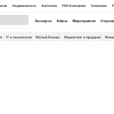
асли
Недвижимость
Autonews
РБК Компании
Телеканал
Р
К Курсы
РБК Life
Тренды
Визионеры
Национальные проекты
Эксперты
Кейсы
Мероприятия
О прое
уб
Исследования
Кредитные рейтинги
Франшизы
Газета
ия
IT и технологии
Малый бизнес
Маркетинг и продажи
Фина
Проверка контрагентов
Политика
Экономика
Бизнес
ы