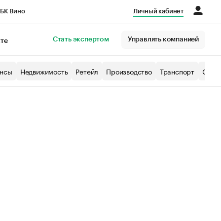
БК Вино
Личный кабинет
Город
Стать экспертом
Управлять компанией
кте
нсы
Недвижимость
Ретейл
Производство
Транспорт
Образ