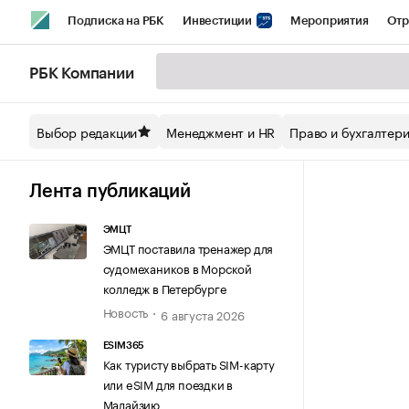
Подписка на РБК
Инвестиции
Мероприятия
Отр
Спорт
Школа управления РБК
РБК Образование
РБ
РБК Компании
Стиль
Крипто
РБК Бизнес-среда
Дискуссионный кл
Выбор редакции
Менеджмент и HR
Право и бухгалтер
Спецпроекты СПб
Конференции СПб
Спецпроекты
Технологии и медиа
Финансы
Рынок наличной валют
Лента публикаций
ЭМЦТ
ЭМЦТ поставила тренажер для
судомехаников в Морской
колледж в Петербурге
Новость
6 августа 2026
ESIM365
Как туристу выбрать SIM-карту
или eSIM для поездки в
Малайзию