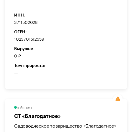
—
ИНН:
3711502028
ОГРН:
1023701512559
Выручка:
0 ₽
Темп прироста:
—
ДЕЙСТВУЕТ
СТ «Благодатное»
Садоводческое товарищество «Благодатное»