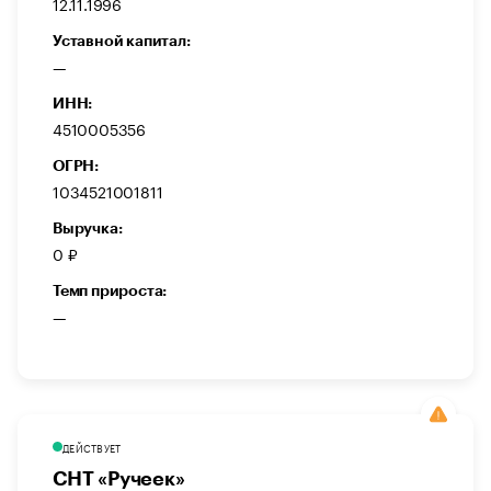
12.11.1996
Уставной капитал:
—
ИНН:
4510005356
ОГРН:
1034521001811
Выручка:
0 ₽
Темп прироста:
—
ДЕЙСТВУЕТ
СНТ «Ручеек»