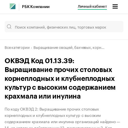
Личный кабинет
РБК Компании
Все категории
Выращивание овощей, бахчевых, корнеплодных и клубнеплодных культур, грибов и трюфелей
ОКВЭД Код 01.13.39:
Выращивание прочих столовых
корнеплодных и клубнеплодных
культур с высоким содержанием
крахмала или инулина
По коду ОКВЭД 2: Выращивание прочих столовых
корнеплодных и клубнеплодных культур с высоким
содержанием крахмала или инулина организаций найдено —
14, из которых: действующих 12, ликвидированных 2. Код