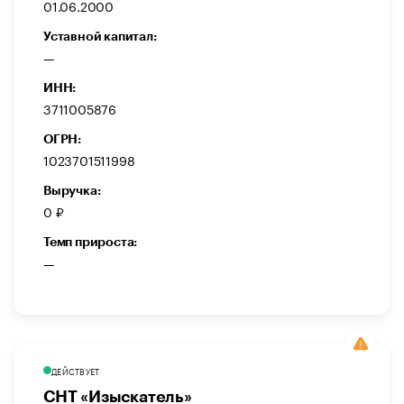
01.06.2000
Уставной капитал:
—
ИНН:
3711005876
ОГРН:
1023701511998
Выручка:
0 ₽
Темп прироста:
—
ДЕЙСТВУЕТ
СНТ «Изыскатель»