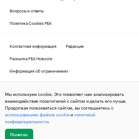
Вопросы и ответы
Политика Cookies РБК
Контактная информация
Редакция
Рассылка РБК Новости
Информация об ограничениях
Правовая информация
О соблюдении авторских прав
Мы используем cookie. Это позволяет нам анализировать
© АО «РОСБИЗНЕСКОНСАЛТИНГ»,
1995–2026.
Сообщения
и материалы информационного агентства «РБК»
взаимодействие посетителей с сайтом и делать его лучше.
(зарегистрировано Федеральной службой по надзору в сфере
Продолжая пользоваться сайтом, вы соглашаетесь с
связи, информационных технологий и массовых
использованием файлов cookie
и
политикой
коммуникаций (Роскомнадзор) 09.12.2015 за номером ИА
№ФС77-63848) сопровождаются пометкой «РБК». Отдельные
конфиденциальности
.
публикации могут содержать информацию,
не предназначенную для пользователей
до 18 лет.
companycardsfeedback@rbc.ru
Понятно