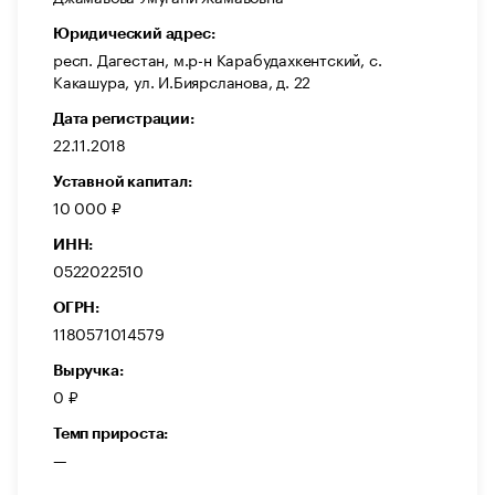
Юридический адрес:
респ. Дагестан, м.р-н Карабудахкентский, с.
Какашура, ул. И.Биярсланова, д. 22
Дата регистрации:
22.11.2018
Уставной капитал:
10 000 ₽
ИНН:
0522022510
ОГРН:
1180571014579
Выручка:
0 ₽
Темп прироста:
—