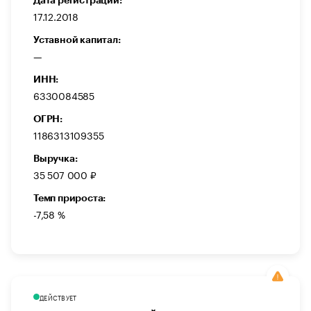
Дата регистрации:
17.12.2018
Уставной капитал:
—
ИНН:
6330084585
ОГРН:
1186313109355
Выручка:
35 507 000 ₽
Темп прироста:
-7,58 %
ДЕЙСТВУЕТ