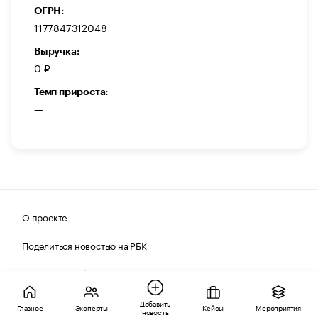
ОГРН:
1177847312048
Выручка:
0 ₽
Темп прироста:
—
О проекте
Поделиться новостью на РБК
Получить пробный доступ
Корпоративная подписка РБК
Добавить
Главное
Эксперты
Кейсы
Мероприятия
новость