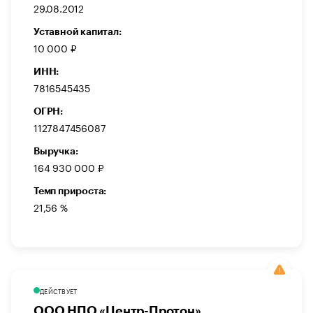
29.08.2012
Уставной капитал:
10 000 ₽
ИНН:
7816545435
ОГРН:
1127847456087
Выручка:
164 930 000 ₽
Темп прироста:
21,56 %
ДЕЙСТВУЕТ
ООО НПО «Центр-Протон»