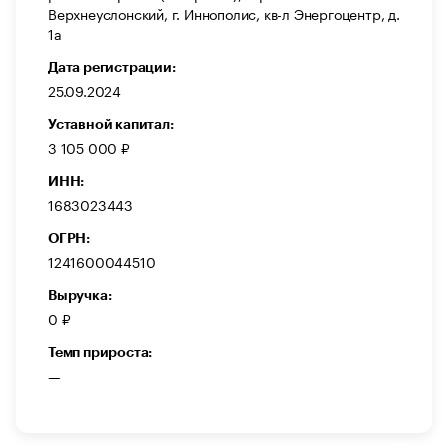
Верхнеуслонский, г. Иннополис, кв-л Энергоцентр, д.
1а
Дата регистрации:
25.09.2024
Уставной капитал:
3 105 000 ₽
ИНН:
1683023443
ОГРН:
1241600044510
Выручка:
0 ₽
Темп прироста:
—