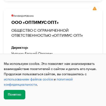
ЛИКВИДИРОВАНА
ООО «ОПТИМУС ОПТ»
ОБЩЕСТВО С ОГРАНИЧЕННОЙ
ОТВЕТСТВЕННОСТЬЮ «ОПТИМУС ОПТ»
Директор:
Чупахин Евгений Олегович
Юридический адрес:
Мы используем cookie. Это позволяет нам анализировать
423239, Респ Татарстан, Бугульминский р-н, г
взаимодействие посетителей с сайтом и делать его лучше.
Бугульма, ул Деповская, д 59А
Продолжая пользоваться сайтом, вы соглашаетесь с
использованием файлов cookie
и
политикой
Дата регистрации:
конфиденциальности
.
05.04.2023
Уставной капитал:
Понятно
10 000 ₽
Добавить
Главное
Эксперты
Кейсы
Мероприятия
новость