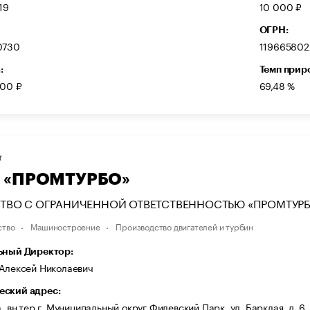
19
10 000 ₽
ОГРН:
0730
11966580
:
Темп прир
000 ₽
69,48 %
Т
 «ПРОМТУРБО»
ТВО С ОГРАНИЧЕННОЙ ОТВЕТСТВЕННОСТЬЮ «ПРОМТУР
ство
Машиностроение
Производство двигателей и турбин
ьный Директор:
 Алексей Николаевич
ский адрес:
а, вн.тер.г. Муниципальный округ Филевский Парк, ул. Барклая, д. 6,