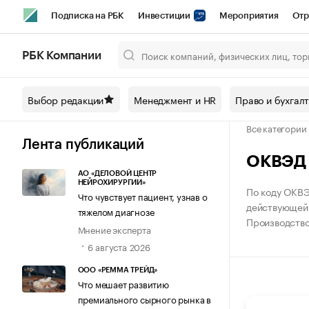
Подписка на РБК
Инвестиции
Мероприятия
Отр
Спорт
Школа управления РБК
РБК Образование
РБ
РБК Компании
Город
Стиль
Крипто
РБК Бизнес-среда
Дискусси
Выбор редакции
Менеджмент и HR
Право и бухгал
Спецпроекты СПб
Конференции СПб
Спецпроекты
Все категории
Технологии и медиа
Финансы
Рынок наличной валют
Лента публикаций
ОКВЭД К
АО «ДЕЛОВОЙ ЦЕНТР
НЕЙРОХИРУРГИИ»
По коду ОКВЭ
Что чувствует пациент, узнав о
действующей 
тяжелом диагнозе
Производство
Мнение эксперта
6 августа 2026
ООО «РЕММА ТРЕЙД»
Что мешает развитию
премиального сырного рынка в