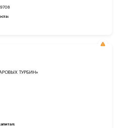
79708
оста:
АРОВЫХ ТУРБИН»
капитал: