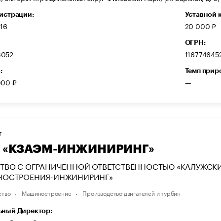
гистрации:
Уставной 
016
20 000 ₽
ОГРН:
3052
116774645
:
Темп прир
000 ₽
—
Т
 «КЗАЭМ-ИНЖИНИРИНГ»
ТВО С ОГРАНИЧЕННОЙ ОТВЕТСТВЕННОСТЬЮ «КАЛУЖСКИ
ОСТРОЕНИЯ-ИНЖИНИРИНГ»
ство
Машиностроение
Производство двигателей и турбин
ьный Директор: