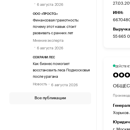
27.03.20
6 августа 2026
ИНН:
ООО «ПРОСТО.»
667048
Финансовая грамотность:
почему этот навык стоит
Выручка
развивать с ранних лет
55 665 
Мнение эксперта
6 августа 2026
СОХРАНИ ЛЕС
Как бизнес помогает
ДЕЙСТВУЕ
восстановить леса Подмосковья
ООО
после урагана
Новость
ОБЩЕС
6 августа 2026
Производ
Все публикации
Генерал
Хорьков
Юридиче
г. Москв