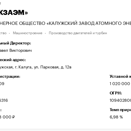
Т
«КЗАЭМ»
НЕРНОЕ ОБЩЕСТВО «КАЛУЖСКИЙ ЗАВОД АТОМНОГО ЭН
ство
Машиностроение
Производство двигателей и турбин
ьный Директор:
авел Викторович
ский адрес:
жская, г. Калуга, ул. Парковая, д. 12в
гистрации:
Уставной 
009
1 020 000
ОГРН:
6316
10940280
:
Темп прир
8 000 ₽
6,98 %