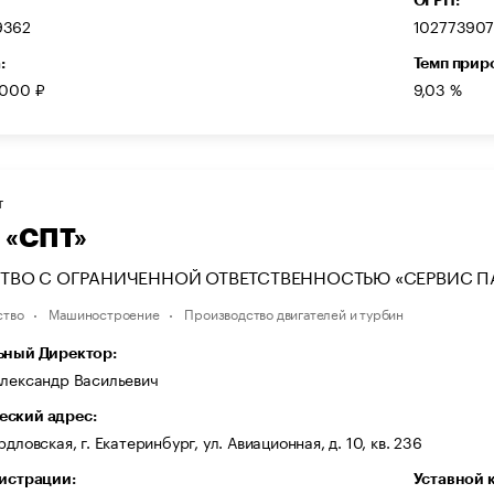
9362
10277390
:
Темп прир
 000 ₽
9,03 %
Т
 «СПТ»
ТВО С ОГРАНИЧЕННОЙ ОТВЕТСТВЕННОСТЬЮ «СЕРВИС П
ство
Машиностроение
Производство двигателей и турбин
ьный Директор:
Александр Васильевич
ский адрес:
рдловская, г. Екатеринбург, ул. Авиационная, д. 10, кв. 236
гистрации:
Уставной 