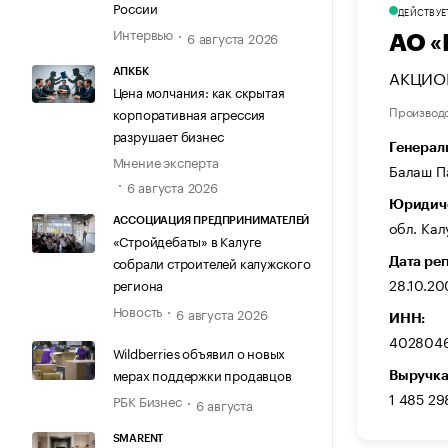
России
ДЕЙСТВУЕ
Интервью
6 августа 2026
АО 
АКЦИО
АПКБК
Цена молчания: как скрытая
Производ
корпоративная агрессия
разрушает бизнес
Генерал
Мнение эксперта
Балаш П
6 августа 2026
Юридиче
АССОЦИАЦИЯ ПРЕДПРИНИМАТЕЛЕЙ
обл. Калу
«Стройдебаты» в Калуге
собрали строителей калужского
Дата ре
28.10.2
региона
Новость
6 августа 2026
ИНН:
402804
Wildberries объявил о новых
мерах поддержки продавцов
Выручка
1 485 29
РБК Бизнес
6 августа
SMARENT