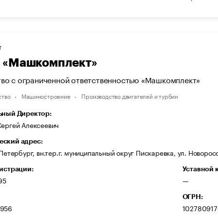
Т
 «Машкомплект»
во с ограниченной ответственностью «Машкомплект»
ство
Машиностроение
Производство двигателей и турбин
ьный Директор:
Сергей Алексеевич
ский адрес:
-Петербург, вн.тер.г. муниципальный округ Пискаревка, ул. Новоросс
гистрации:
Уставной 
95
—
ОГРН:
956
10278091