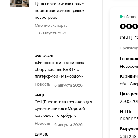
Цена парковки: как новые
нормативы изменят рынок
новостроек
ДЕЙСТВУЕ
Мнение эксперта
ООО
6 августа 2026
ОБЩЕС
Производ
ФИЛОСОФТ
Генерал
«Философт» интегрировал
Новосел
оборудование BAS-IP с
платформой «Мажордом»
Юридиче
обл. Све
Новость
6 августа 2026
Дата ре
ЭМЦТ
25.05.20
ЭМЦТ поставила тренажер для
судомехаников в Морской
ИНН:
колледж в Петербурге
668609
Новость
6 августа 2026
Выручка
538 239
ESIM365