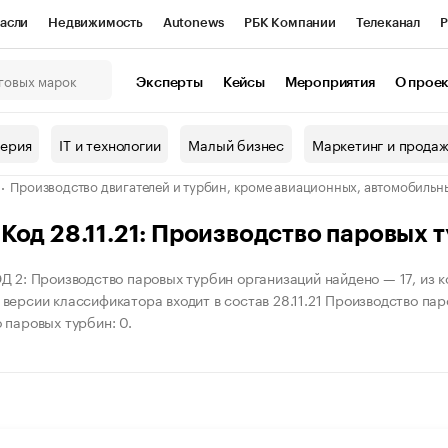
асли
Недвижимость
Autonews
РБК Компании
Телеканал
Р
К Курсы
РБК Life
Тренды
Визионеры
Национальные проекты
Эксперты
Кейсы
Мероприятия
О прое
онный клуб
Исследования
Кредитные рейтинги
Франшизы
Г
терия
IT и технологии
Малый бизнес
Маркетинг и прода
Проверка контрагентов
Политика
Экономика
Бизнес
Производство двигателей и турбин, кроме авиационных, автомобильн
ы
од 28.11.21: Производство паровых 
Д 2: Производство паровых турбин организаций найдено — 17, из ко
версии классификатора входит в состав 28.11.21 Производство паро
 паровых турбин: 0.