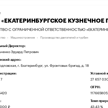
Т
 «ЕКАТЕРИНБУРГСКОЕ КУЗНЕЧНОЕ
ТВО С ОГРАНИЧЕННОЙ ОТВЕТСТВЕННОСТЬЮ «ЕКАТЕРИН
ство
Машиностроение
Производство двигателей и турбин
ьный Директор:
ьченко Эдуард Петрович
ский адрес:
рдловская, г. Екатеринбург, ул. Фронтовых бригад, д. 18
гистрации:
Уставной 
17
27 657 03
ОГРН:
5420
117665805
:
Темп прир
 000 ₽
43,43 %