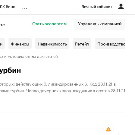
...
БК Вино
Личный кабинет
Стать экспертом
Управлять компанией
кте
азета
жи
Финансы
Недвижимость
Ретейл
Производство
ых и мотоциклетных двигателей
турбин
торых: действующих 9, ликвидированных 6. Код 28.11.21 в
вых турбин. Число дочерних кодов, входящих в состав 28.11.21