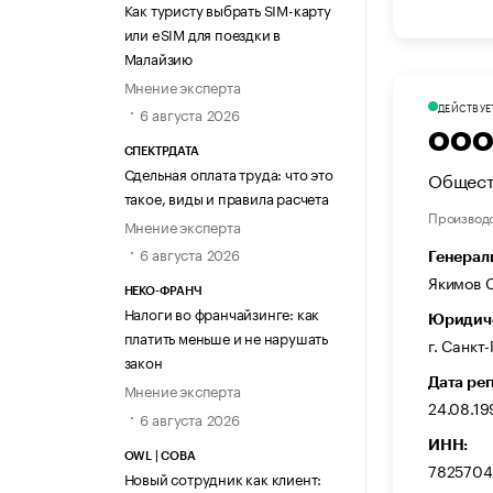
Как туристу выбрать SIM-карту
или eSIM для поездки в
Малайзию
Мнение эксперта
ДЕЙСТВУЕ
6 августа 2026
ООО
СПЕКТРДАТА
Сдельная оплата труда: что это
Общест
такое, виды и правила расчета
Производ
Мнение эксперта
6 августа 2026
Генерал
Якимов 
НЕКО-ФРАНЧ
Налоги во франчайзинге: как
Юридиче
платить меньше и не нарушать
г. Санкт
закон
Дата ре
Мнение эксперта
24.08.19
6 августа 2026
ИНН:
OWL | СОВА
7825704
Новый сотрудник как клиент: