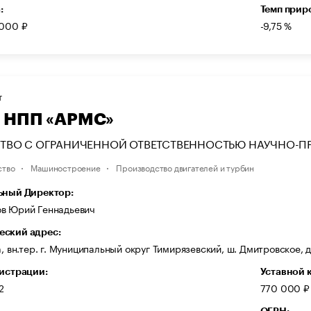
:
Темп прир
 000 ₽
-9,75 %
Т
 НПП «АРМС»
ТВО С ОГРАНИЧЕННОЙ ОТВЕТСТВЕННОСТЬЮ НАУЧНО-П
ство
Машиностроение
Производство двигателей и турбин
ьный Директор:
в Юрий Геннадьевич
ский адрес:
а, вн.тер. г. Муниципальный округ Тимирязевский, ш. Дмитровское, д.
гистрации:
Уставной 
2
770 000 ₽
ОГРН: