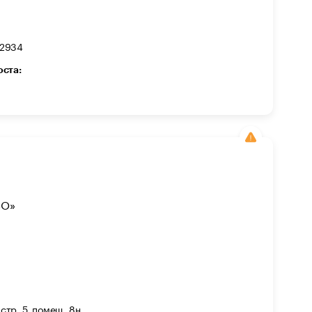
22934
оста:
БО»
 стр. 5, помещ. 8н