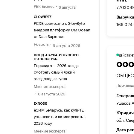
РБК Бизнес
770304
6 августа
Выручка
GLOWBYTE
РСХБ совместно с GlowByte
169 024
внедрил платформу CM Ocean
от Data Sapience
Новость
6 августа 2026
ДЕЙСТВУЕ
ФОНД «НАУКА. ИСКУССТВО.
ТЕХНОЛОГИИ»
ООО
Персеиды — 2026: когда
смотреть самый яркий
ОБЩЕС
звездопад августа
Производ
Мнение эксперта
6 августа 2026
Генерал
Ушаков 
EXNODE
еСИМ Беларусь: как купить,
Юридиче
установить и активировать в
обл. Све
2026 году
Мнение эксперта
Дата ре