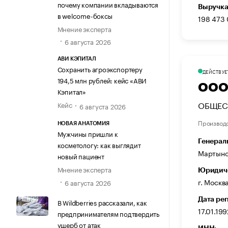
почему компании вкладываются
Выручка
в welcome-боксы
198 473
Мнение эксперта
6 августа 2026
АВИ КЭПИТАЛ
Сохранить агроэкспортеру
ДЕЙСТВУЕ
194,5 млн рублей: кейс «АВИ
ООО
Кэпитал»
ОБЩЕС
Кейс
6 августа 2026
Производ
НОВАЯ АНАТОМИЯ
Мужчины пришли к
Генерал
косметологу: как выглядит
Мартыно
новый пациент
Мнение эксперта
Юридиче
г. Москв
6 августа 2026
Дата ре
В Wildberries рассказали, как
17.01.199
предпринимателям подтвердить
ущерб от атак
ИНН: