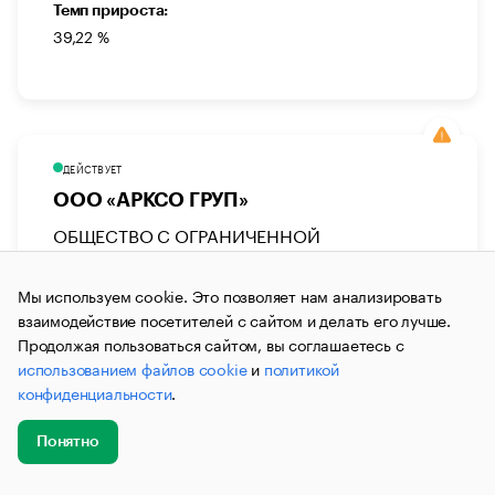
Темп прироста:
39,22 %
ДЕЙСТВУЕТ
ООО «АРКСО ГРУП»
ОБЩЕСТВО С ОГРАНИЧЕННОЙ
ОТВЕТСТВЕННОСТЬЮ «АРКСО ГРУП»
Мы используем cookie. Это позволяет нам анализировать
Оптовая торговля
Оптовая торговля техникой и
оборудованием
взаимодействие посетителей с сайтом и делать его лучше.
Продолжая пользоваться сайтом, вы соглашаетесь с
Генеральный Директор:
использованием файлов cookie
и
политикой
Стрижикозин Александр Андреевич
конфиденциальности
.
Юридический адрес:
г. Санкт-Петербург, вн.тер. г. Муниципальный округ
Понятно
Автово, ул. Возрождения, д. 20а, лит А, помещ. 14-Н
Добавить
Главное
Эксперты
Кейсы
Мероприятия
новость