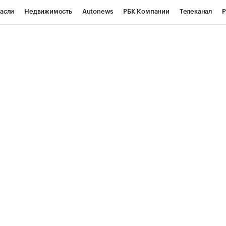
асли
Недвижимость
Autonews
РБК Компании
Телеканал
Р
К Курсы
РБК Life
Тренды
Визионеры
Национальные проекты
уб
Исследования
Кредитные рейтинги
Франшизы
Газета
Проверка контрагентов
Политика
Экономика
Бизнес
ы