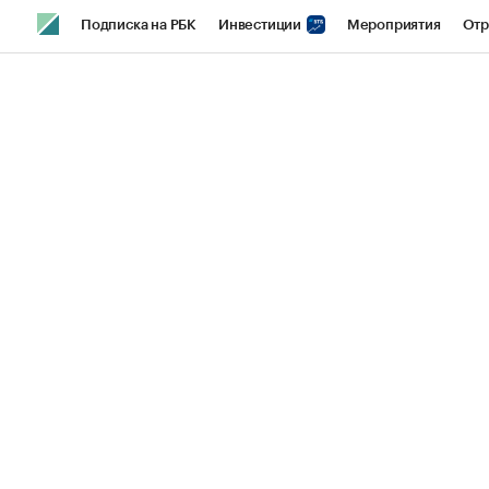
Подписка на РБК
Инвестиции
Мероприятия
Отр
Спорт
Школа управления РБК
РБК Образование
РБ
Стиль
Крипто
РБК Бизнес-среда
Дискуссионный кл
Спецпроекты СПб
Конференции СПб
Спецпроекты
Технологии и медиа
Финансы
Рынок наличной валют