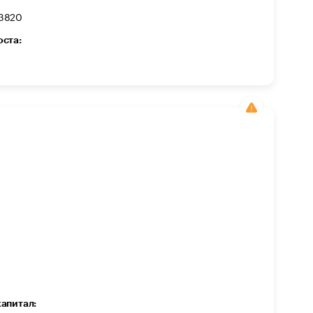
3820
оста:
капитал: