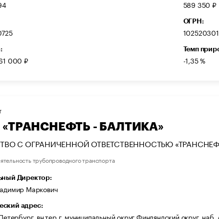
94
589 350 ₽
ОГРН:
0725
10252030
:
Темп прир
61 000 ₽
-1,35 %
Т
 «ТРАНСНЕФТЬ - БАЛТИКА»
ВО С ОГРАНИЧЕННОЙ ОТВЕТСТВЕННОСТЬЮ «ТРАНСНЕФТ
ятельность трубопроводного транспорта
ьный Директор:
ладимир Маркович
ский адрес:
-Петербург, вн.тер.г. муниципальный округ Финляндский округ, наб. 