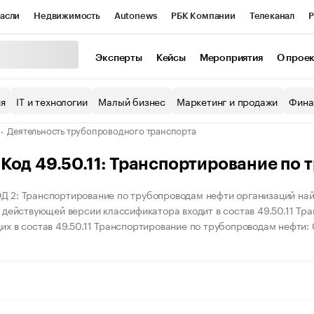
асли
Недвижимость
Autonews
РБК Компании
Телеканал
Р
К Курсы
РБК Life
Тренды
Визионеры
Национальные проекты
Эксперты
Кейсы
Мероприятия
О прое
уб
Исследования
Кредитные рейтинги
Франшизы
Газета
ия
IT и технологии
Малый бизнес
Маркетинг и продажи
Фина
Проверка контрагентов
Политика
Экономика
Бизнес
Деятельность трубопроводного транспорта
ы
Код 49.50.11: Транспортирование по
Д 2: Транспортирование по трубопроводам нефти организаций найд
 в действующей версии классификатора входит в состав 49.50.11 Т
щих в состав 49.50.11 Транспортирование по трубопроводам нефти: 