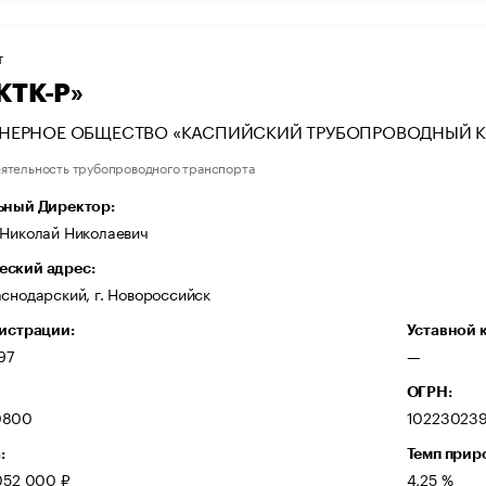
Т
КТК-Р»
НЕРНОЕ ОБЩЕСТВО «КАСПИЙСКИЙ ТРУБОПРОВОДНЫЙ 
ятельность трубопроводного транспорта
ьный Директор:
 Николай Николаевич
ский адрес:
снодарский, г. Новороссийск
гистрации:
Уставной 
97
—
ОГРН:
0800
10223023
:
Темп прир
052 000 ₽
4,25 %