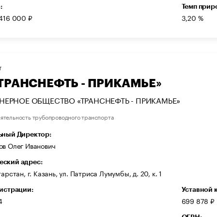
:
Темп прир
 416 000 ₽
3,20 %
Т
«ТРАНСНЕФТЬ - ПРИКАМЬЕ»
ЕРНОЕ ОБЩЕСТВО «ТРАНСНЕФТЬ - ПРИКАМЬЕ»
ятельность трубопроводного транспорта
ьный Директор:
ов Олег Иванович
ский адрес:
арстан, г. Казань, ул. Патриса Лумумбы, д. 20, к. 1
гистрации:
Уставной 
4
699 878 ₽
ОГРН: