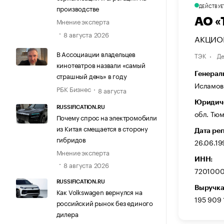
ДЕЙСТВУЕ
производстве
АО 
Мнение эксперта
8 августа 2026
АКЦИОН
В Ассоциации владельцев
ТЭК
Де
кинотеатров назвали «самый
Генерал
страшный день» в году
Исламов
РБК Бизнес
8 августа
Юридиче
RUSSIFICATION.RU
обл. Тюм
Почему спрос на электромобили
из Китая смещается в сторону
Дата ре
гибридов
26.06.19
Мнение эксперта
ИНН:
8 августа 2026
7201000
RUSSIFICATION.RU
Выручка
Как Volkswagen вернулся на
195 909
российский рынок без единого
дилера