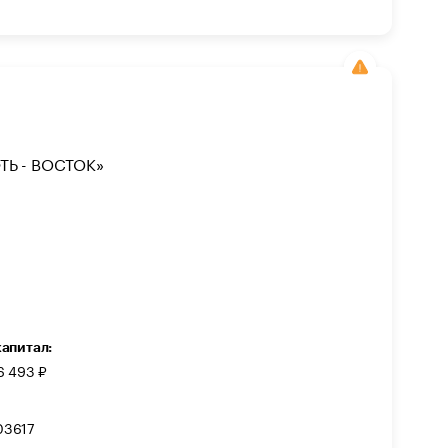
Ь - ВОСТОК»
капитал:
6 493 ₽
03617