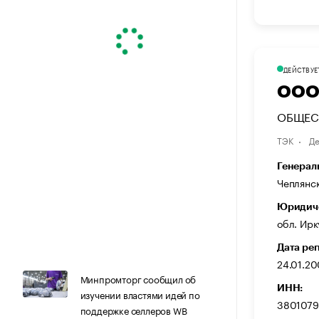
ДЕЙСТВУЕ
ООО
ОБЩЕС
ТЭК
Де
Генерал
Чеплянс
Юридиче
обл. Ирк
Дата ре
24.01.2
Минпромторг сообщил об
ИНН:
изучении властями идей по
3801079
поддержке селлеров WB