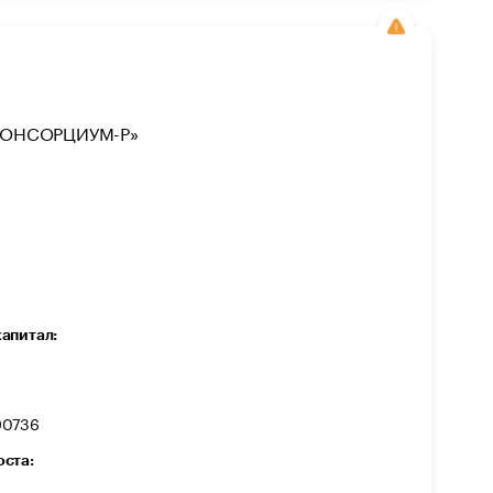
КОНСОРЦИУМ-Р»
капитал:
90736
оста: