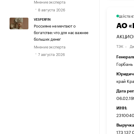
Мнение эксперта
8 августа 2026
ДЕЙСТВУЕ
VESPERFIN
АО «
Россияне не мечтают о
богатстве: что для нас важнее
АКЦИО
больших денег
ТЭК
Де
Мнение эксперта
7 августа 2026
Генерал
Горбань
Юридиче
край Кра
Дата ре
06.02.19
ИНН:
231004
Выручка
173 137 