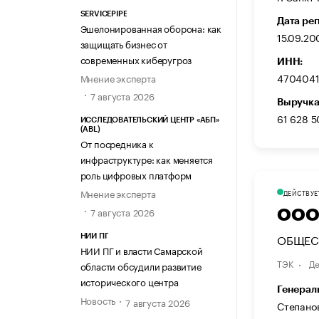
SERVICEPIPE
Дата ре
Эшелонированная оборона: как
15.09.2
защищать бизнес от
современных киберугроз
ИНН:
470404
Мнение эксперта
7 августа 2026
Выручка
61 628 5
ИССЛЕДОВАТЕЛЬСКИЙ ЦЕНТР «АБП»
(ABL)
От посредника к
инфраструктуре: как меняется
роль цифровых платформ
Мнение эксперта
ДЕЙСТВУЕ
7 августа 2026
ООО
ОБЩЕС
НИИ ПГ
НИИ ПГ и власти Самарской
ТЭК
Де
области обсудили развитие
исторического центра
Генерал
Новость
7 августа 2026
Степано