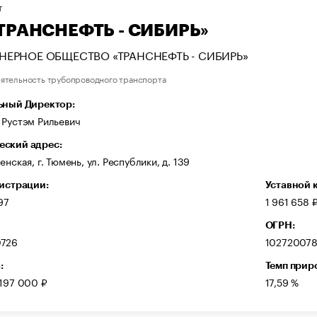
Т
«ТРАНСНЕФТЬ - СИБИРЬ»
ЕРНОЕ ОБЩЕСТВО «ТРАНСНЕФТЬ - СИБИРЬ»
ятельность трубопроводного транспорта
ьный Директор:
 Рустэм Рильевич
ский адрес:
енская, г. Тюмень, ул. Республики, д. 139
гистрации:
Уставной 
97
1 961 658 
ОГРН:
726
10272007
:
Темп прир
 197 000 ₽
17,59 %