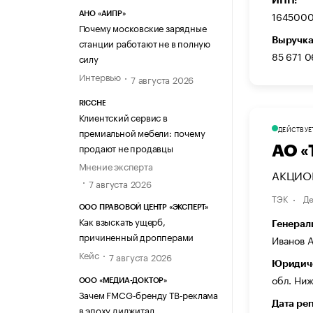
164500
АНО «АИПР»
Почему московские зарядные
Выручка
станции работают не в полную
85 671 0
силу
Интервью
7 августа 2026
RICCHE
Клиентский сервис в
ДЕЙСТВУЕ
премиальной мебели: почему
продают не продавцы
АО «
Мнение эксперта
АКЦИОН
7 августа 2026
ТЭК
Де
ООО ПРАВОВОЙ ЦЕНТР «ЭКСПЕРТ»
Как взыскать ущерб,
Генерал
причиненный дропперами
Иванов 
Кейс
7 августа 2026
Юридиче
обл. Ниж
ООО «МЕДИА-ДОКТОР»
Зачем FMCG-бренду ТВ-реклама
Дата ре
в эпоху диджитал