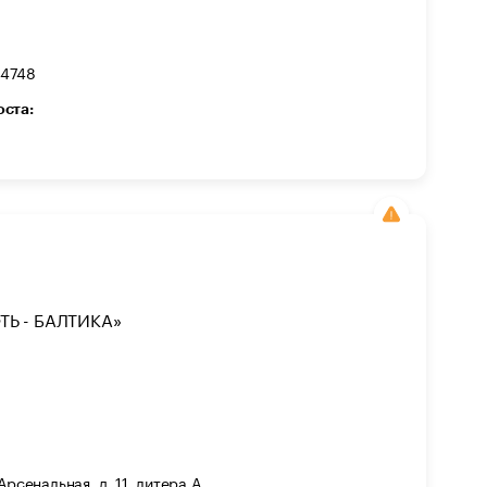
14748
оста:
Ь - БАЛТИКА»
Арсенальная, д. 11, литера А