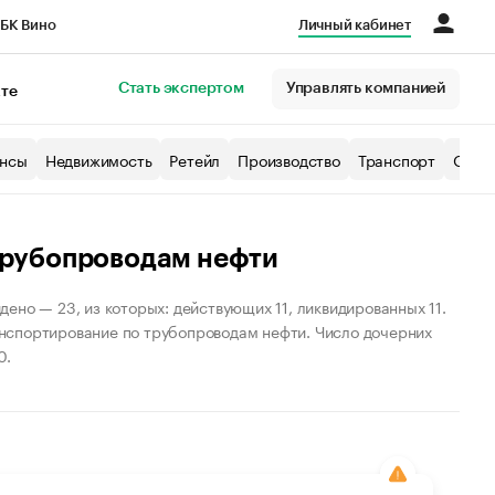
БК Вино
Личный кабинет
Город
Стать экспертом
Управлять компанией
кте
нсы
Недвижимость
Ретейл
Производство
Транспорт
Образ
 трубопроводам нефти
ено — 23, из которых: действующих 11, ликвидированных 11.
ранспортирование по трубопроводам нефти. Число дочерних
0.