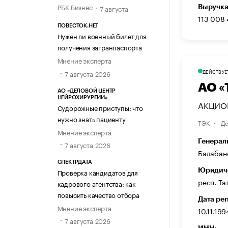
РБК Бизнес
7 августа
Выручка
113 008
ПОВЕСТОК.НЕТ
Нужен ли военный билет для
получения загранпаспорта
Мнение эксперта
ДЕЙСТВУЕ
7 августа 2026
АО 
АО «ДЕЛОВОЙ ЦЕНТР
НЕЙРОХИРУРГИИ»
АКЦИОН
Судорожные приступы: что
нужно знать пациенту
ТЭК
Де
Мнение эксперта
Генерал
7 августа 2026
Балабан
СПЕКТРДАТА
Юридиче
Проверка кандидатов для
респ. Тат
кадрового агентства: как
повысить качество отбора
Дата ре
Мнение эксперта
10.11.199
7 августа 2026
ИНН: