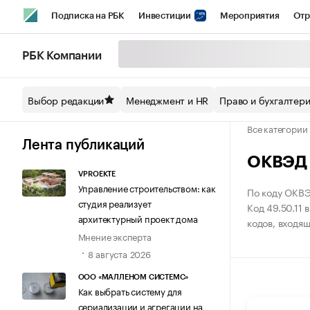
Подписка на РБК
Инвестиции
Мероприятия
Отр
Спорт
Школа управления РБК
РБК Образование
РБ
РБК Компании
Стиль
Крипто
РБК Бизнес-среда
Дискуссионный кл
Выбор редакции
Менеджмент и HR
Право и бухгалтер
Спецпроекты СПб
Конференции СПб
Спецпроекты
Все категории
Технологии и медиа
Финансы
Рынок наличной валют
Лента публикаций
ОКВЭД 
VPROEKTE
Управление строительством: как
По коду ОКВЭ
студия реализует
Код 49.50.11
архитектурный проект дома
кодов, входя
Мнение эксперта
8 августа 2026
ООО «МАЛЛЕНОМ СИСТЕМС»
Как выбрать систему для
сериализации и агрегации на