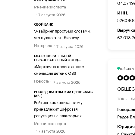
04.07.19
Мнение эксперта
ИНН:
7 августа 2026
526090
СВОЙ БАНК
Эквайринг простыми словами:
Выручка
62 018 2
что нужно знать бизнесу
Интервью
7 августа 2026
БЛАГОТВОРИТЕЛЬНЫЙ
ОБРАЗОВАТЕЛЬНЫЙ ФОНД
«МАРХАМАТ»
«Мархамат» провел летние
ДЕЙСТВУЕ
смены для детей с ОВЗ
ООО
Новость
7 августа 2026
ОБЩЕСТ
ИССЛЕДОВАТЕЛЬСКИЙ ЦЕНТР «АБП»
(ABL)
ТЭК
Де
Рейтинг как капитал: кому
принадлежит цифровая
Генерал
репутация на платформах
Радов В
Мнение эксперта
Юридиче
7 августа 2026
г. Санкт