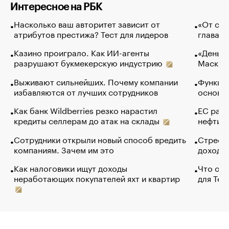
Интересное на РБК
Насколько ваш авторитет зависит от
«От спо
атрибутов престижа? Тест для лидеров
глава к
Казино проиграло. Как ИИ-агенты
«Деньги
разрушают букмекерскую индустрию
Маск в 
Выживают сильнейших. Почему компании
Функции
избавляются от лучших сотрудников
основ э
Как банк Wildberries резко нарастил
ЕС раз
кредиты селлерам до атак на склады
нефти —
Сотрудники открыли новый способ вредить
Стресс 
компаниям. Зачем им это
доходов
Как налоговики ищут доходы
Что обв
неработающих покупателей яхт и квартир
для Tel