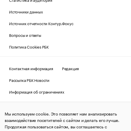
Источники данных
Источник отчетности Контур.Фокус
Вопросы и ответы
Политика Cookies РБК
Контактная информация
Редакция
Рассылка РБК Новости
Информация об ограничениях
Правовая информация
О соблюдении авторских прав
Мы используем cookie. Это позволяет нам анализировать
© АО «РОСБИЗНЕСКОНСАЛТИНГ»,
1995–2026.
Сообщения
и материалы информационного агентства «РБК»
взаимодействие посетителей с сайтом и делать его лучше.
(зарегистрировано Федеральной службой по надзору в сфере
Продолжая пользоваться сайтом, вы соглашаетесь с
связи, информационных технологий и массовых