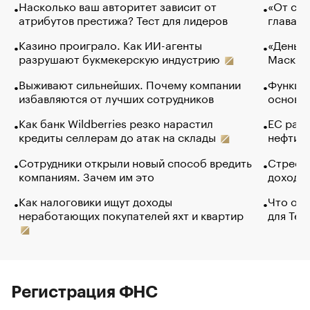
Насколько ваш авторитет зависит от
«От спо
атрибутов престижа? Тест для лидеров
глава к
Казино проиграло. Как ИИ-агенты
«Деньги
разрушают букмекерскую индустрию
Маск в 
Выживают сильнейших. Почему компании
Функции
избавляются от лучших сотрудников
основ э
Как банк Wildberries резко нарастил
ЕС раз
кредиты селлерам до атак на склады
нефти —
Сотрудники открыли новый способ вредить
Стресс 
компаниям. Зачем им это
доходов
Как налоговики ищут доходы
Что обв
неработающих покупателей яхт и квартир
для Tel
Регистрация ФНС