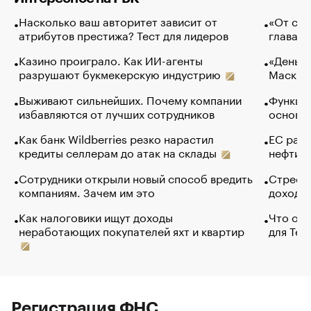
Насколько ваш авторитет зависит от
«От спо
атрибутов престижа? Тест для лидеров
глава к
Казино проиграло. Как ИИ-агенты
«Деньги
разрушают букмекерскую индустрию
Маск в 
Выживают сильнейших. Почему компании
Функции
избавляются от лучших сотрудников
основ э
Как банк Wildberries резко нарастил
ЕС раз
кредиты селлерам до атак на склады
нефти —
Сотрудники открыли новый способ вредить
Стресс 
компаниям. Зачем им это
доходов
Как налоговики ищут доходы
Что обв
неработающих покупателей яхт и квартир
для Tel
Регистрация ФНС