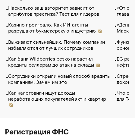
Насколько ваш авторитет зависит от
«От спо
атрибутов престижа? Тест для лидеров
глава к
Казино проиграло. Как ИИ-агенты
«Деньги
разрушают букмекерскую индустрию
Маск в 
Выживают сильнейших. Почему компании
Функции
избавляются от лучших сотрудников
основ э
Как банк Wildberries резко нарастил
ЕС раз
кредиты селлерам до атак на склады
нефти —
Сотрудники открыли новый способ вредить
Стресс 
компаниям. Зачем им это
доходов
Как налоговики ищут доходы
Что обв
неработающих покупателей яхт и квартир
для Tel
Регистрация ФНС