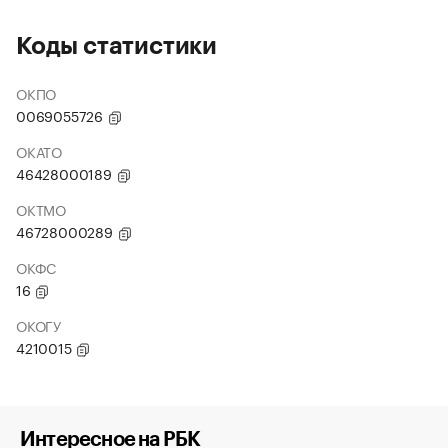
Коды статистики
ОКПО
0069055726
ОКАТО
46428000189
ОКТМО
46728000289
ОКФС
16
ОКОГУ
4210015
Интересное на РБК