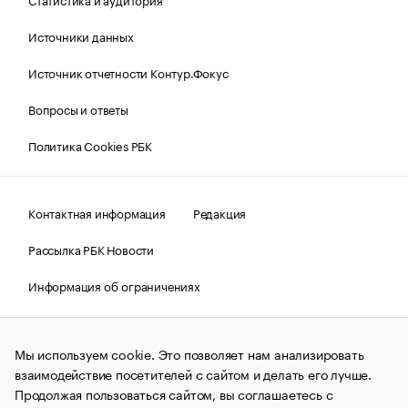
Источники данных
Источник отчетности Контур.Фокус
Вопросы и ответы
Политика Cookies РБК
Контактная информация
Редакция
Рассылка РБК Новости
Информация об ограничениях
Правовая информация
О соблюдении авторских прав
Мы используем cookie. Это позволяет нам анализировать
© АО «РОСБИЗНЕСКОНСАЛТИНГ»,
1995–2026.
Сообщения
и материалы информационного агентства «РБК»
взаимодействие посетителей с сайтом и делать его лучше.
(зарегистрировано Федеральной службой по надзору в сфере
Продолжая пользоваться сайтом, вы соглашаетесь с
связи, информационных технологий и массовых