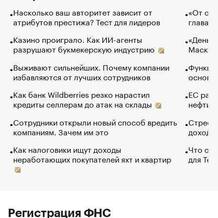
Насколько ваш авторитет зависит от
«От спо
атрибутов престижа? Тест для лидеров
глава к
Казино проиграло. Как ИИ-агенты
«Деньги
разрушают букмекерскую индустрию
Маск в 
Выживают сильнейших. Почему компании
Функции
избавляются от лучших сотрудников
основ э
Как банк Wildberries резко нарастил
ЕС раз
кредиты селлерам до атак на склады
нефти —
Сотрудники открыли новый способ вредить
Стресс 
компаниям. Зачем им это
доходов
Как налоговики ищут доходы
Что обв
неработающих покупателей яхт и квартир
для Tel
Регистрация ФНС