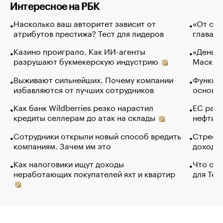
Интересное на РБК
Насколько ваш авторитет зависит от
«От спо
атрибутов престижа? Тест для лидеров
глава к
Казино проиграло. Как ИИ-агенты
«Деньги
разрушают букмекерскую индустрию
Маск в 
Выживают сильнейших. Почему компании
Функции
избавляются от лучших сотрудников
основ э
Как банк Wildberries резко нарастил
ЕС раз
кредиты селлерам до атак на склады
нефти —
Сотрудники открыли новый способ вредить
Стресс 
компаниям. Зачем им это
доходов
Как налоговики ищут доходы
Что обв
неработающих покупателей яхт и квартир
для Tel