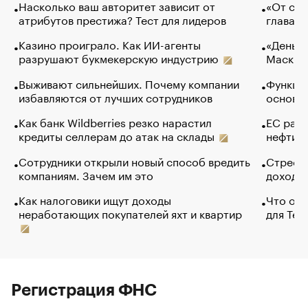
Насколько ваш авторитет зависит от
«От спо
атрибутов престижа? Тест для лидеров
глава к
Казино проиграло. Как ИИ-агенты
«Деньги
разрушают букмекерскую индустрию
Маск в 
Выживают сильнейших. Почему компании
Функции
избавляются от лучших сотрудников
основ э
Как банк Wildberries резко нарастил
ЕС раз
кредиты селлерам до атак на склады
нефти —
Сотрудники открыли новый способ вредить
Стресс 
компаниям. Зачем им это
доходов
Как налоговики ищут доходы
Что обв
неработающих покупателей яхт и квартир
для Tel
Регистрация ФНС