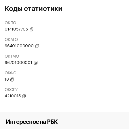
Коды статистики
ОКПО
0141057705
ОКАТО
66401000000
ОКТМО
66701000001
ОКФС
16
ОКОГУ
4210015
Интересное на РБК