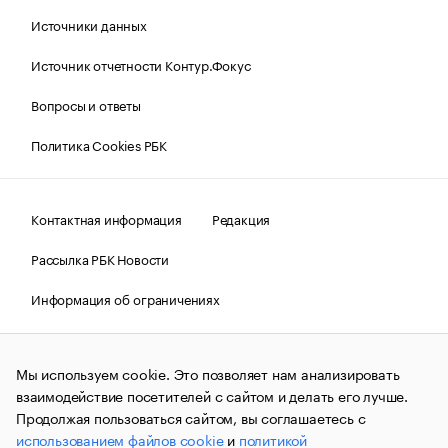
Источники данных
Источник отчетности Контур.Фокус
Вопросы и ответы
Политика Cookies РБК
Контактная информация
Редакция
Рассылка РБК Новости
Информация об ограничениях
Правовая информация
О соблюдении авторских прав
Мы используем cookie. Это позволяет нам анализировать
© АО «РОСБИЗНЕСКОНСАЛТИНГ»,
1995–2026.
Сообщения
и материалы информационного агентства «РБК»
взаимодействие посетителей с сайтом и делать его лучше.
(зарегистрировано Федеральной службой по надзору в сфере
Продолжая пользоваться сайтом, вы соглашаетесь с
связи, информационных технологий и массовых
использованием файлов cookie
и
политикой
коммуникаций (Роскомнадзор) 09.12.2015 за номером ИА