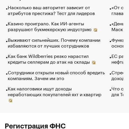
Насколько ваш авторитет зависит от
«От спо
атрибутов престижа? Тест для лидеров
глава к
Казино проиграло. Как ИИ-агенты
«Деньги
разрушают букмекерскую индустрию
Маск в 
Выживают сильнейших. Почему компании
Функции
избавляются от лучших сотрудников
основ э
Как банк Wildberries резко нарастил
ЕС раз
кредиты селлерам до атак на склады
нефти —
Сотрудники открыли новый способ вредить
Стресс 
компаниям. Зачем им это
доходов
Как налоговики ищут доходы
Что обв
неработающих покупателей яхт и квартир
для Tel
Регистрация ФНС