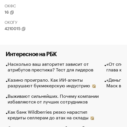
ОКФС
16
ОКОГУ
4210015
Интересное на РБК
Насколько ваш авторитет зависит от
«От спор
атрибутов престижа? Тест для лидеров
глава ко
Казино проиграло. Как ИИ-агенты
«Деньги б
разрушают букмекерскую индустрию
Маск в и
Выживают сильнейших. Почему компании
избавляются от лучших сотрудников
Как банк Wildberries резко нарастил
кредиты селлерам до атак на склады