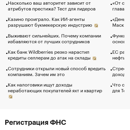
Насколько ваш авторитет зависит от
«От спо
атрибутов престижа? Тест для лидеров
глава к
Казино проиграло. Как ИИ-агенты
«Деньги
разрушают букмекерскую индустрию
Маск в 
Выживают сильнейших. Почему компании
Функции
избавляются от лучших сотрудников
основ э
Как банк Wildberries резко нарастил
ЕС раз
кредиты селлерам до атак на склады
нефти —
Сотрудники открыли новый способ вредить
Стресс 
компаниям. Зачем им это
доходов
Как налоговики ищут доходы
Что обв
неработающих покупателей яхт и квартир
для Tel
Регистрация ФНС