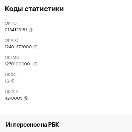
Коды статистики
ОКПО
0134126181
ОКАТО
12401372000
ОКТМО
12701000001
ОКФС
16
ОКОГУ
4210005
Интересное на РБК