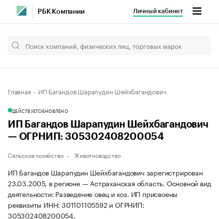
Личный кабинет
РБК Компании
Главная
ИП Багандов Шарапудин Шейхбагандович
ДЕЙСТВУЕТ
ОБНОВЛЕНО
ИП Багандов Шарапудин Шейхбагандович
— ОГРНИП: 305302408200054
Сельское хозяйство
Животноводство
ИП Багандов Шарапудин Шейхбагандович зарегистрирован
23.03.2005, в регионе — Астраханская область. Основной вид
деятельности: Разведение овец и коз. ИП присвоены
реквизиты ИНН: 301101105592 и ОГРНИП:
305302408200054.