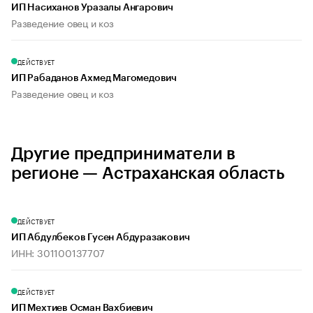
ИП Насиханов Уразалы Ангарович
Разведение овец и коз
ДЕЙСТВУЕТ
ИП Рабаданов Ахмед Магомедович
Разведение овец и коз
Другие предприниматели в
регионе — Астраханская область
ДЕЙСТВУЕТ
ИП Абдулбеков Гусен Абдуразакович
ИНН: 301100137707
ДЕЙСТВУЕТ
ИП Мехтиев Осман Вахбиевич