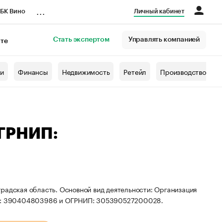
...
БК Вино
Личный кабинет
Стать экспертом
Управлять компанией
кте
азета
жи
Финансы
Недвижимость
Ретейл
Производство
ОГРНИП:
радская область. Основной вид деятельности: Организация
ИНН: 390404803986 и ОГРНИП: 305390527200028.