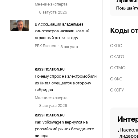
Управляйт
Мнение эксперта
Повышайте
8 августа 2026
В Ассоциации владельцев
Коды с
кинотеатров назвали «самый
страшный день» в году
ОКПО
РБК Бизнес
8 августа
ОКАТО
ОКТМО
RUSSIFICATION.RU
Почему спрос на электромобили
ОКФС
из Китая смещается в сторону
ОКОГУ
гибридов
Мнение эксперта
8 августа 2026
RUSSIFICATION.RU
Интер
Как Volkswagen вернулся на
Насколь
российский рынок без единого
лидеро
дилера