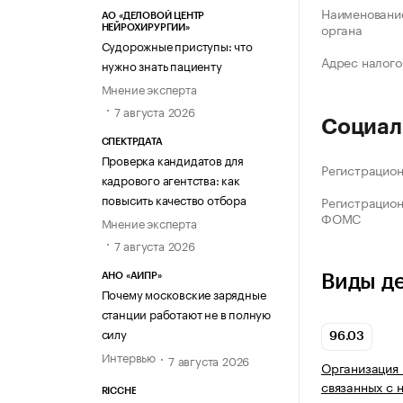
Наименование
АО «ДЕЛОВОЙ ЦЕНТР
органа
НЕЙРОХИРУРГИИ»
Судорожные приступы: что
Адрес налого
нужно знать пациенту
Мнение эксперта
7 августа 2026
Социал
СПЕКТРДАТА
Проверка кандидатов для
Регистрацио
кадрового агентства: как
повысить качество отбора
Регистрацио
ФОМС
Мнение эксперта
7 августа 2026
Виды д
АНО «АИПР»
Почему московские зарядные
станции работают не в полную
силу
96.03
Интервью
7 августа 2026
Организация 
связанных с 
RICCHE