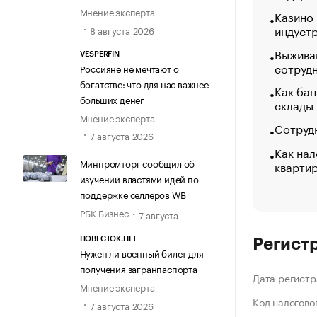
Мнение эксперта
Казино
индуст
8 августа 2026
Выжива
VESPERFIN
сотруд
Россияне не мечтают о
богатстве: что для нас важнее
Как бан
больших денег
склады
Мнение эксперта
Сотрудн
7 августа 2026
Как нал
Минпромторг сообщил об
кварти
изучении властями идей по
поддержке селлеров WB
РБК Бизнес
7 августа
ПОВЕСТОК.НЕТ
Регист
Нужен ли военный билет для
получения загранпаспорта
Дата регистр
Мнение эксперта
Код налогово
7 августа 2026