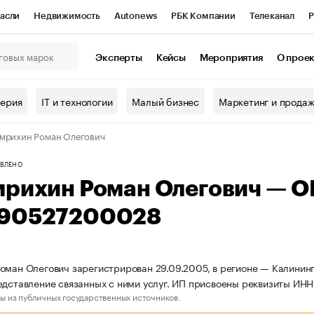
асли
Недвижимость
Autonews
РБК Компании
Телеканал
Р
К Курсы
РБК Life
Тренды
Визионеры
Национальные проекты
Эксперты
Кейсы
Мероприятия
О прое
онный клуб
Исследования
Кредитные рейтинги
Франшизы
Г
терия
IT и технологии
Малый бизнес
Маркетинг и прода
Проверка контрагентов
Политика
Экономика
Бизнес
мрихин Роман Олегович
ы
ВЛЕНО
мрихин Роман Олегович — 
90527200028
оман Олегович зарегистрирован 29.09.2005, в регионе — Калининг
едставление связанных с ними услуг. ИП присвоены реквизиты 
ы из публичных государственных источников.