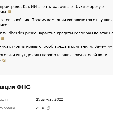
 проиграло. Как ИИ-агенты разрушают букмекерскую
рию
ют сильнейших. Почему компании избавляются от лучших
ников
к Wildberries резко нарастил кредиты селлерам до атак н
ики открыли новый способ вредить компаниям. Зачем им
оговики ищут доходы неработающих покупателей яхт и
р
рация ФНС
ации
25 августа 2022
го органа
3900