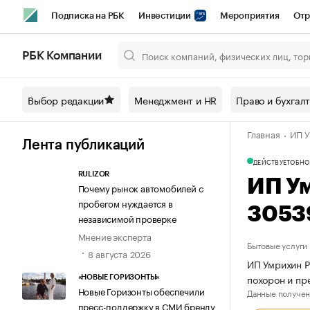
Подписка на РБК
Инвестиции
Мероприятия
Отр
Спорт
Школа управления РБК
РБК Образование
РБ
РБК Компании
Город
Стиль
Крипто
РБК Бизнес-среда
Дискусси
Выбор редакции
Менеджмент и HR
Право и бухгал
Спецпроекты СПб
Конференции СПб
Спецпроекты
Главная
ИП У
Технологии и медиа
Финансы
Рынок наличной валют
Лента публикаций
ДЕЙСТВУЕТ
ОБНО
RULIZOR
ИП У
Почему рынок автомобилей с
пробегом нуждается в
3053
независимой проверке
Мнение эксперта
Бытовые услуги
8 августа 2026
ИП Умрихин Р
похорон и пр
«НОВЫЕ ГОРИЗОНТЫ»
Новые Горизонты обеспечили
Данные получен
пресс-поддержку в СМИ бренду