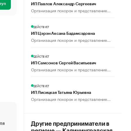
туп
ИП Павлов Александр Сергеевич
Организация похорон и представление...
ДЕЙСТВУЕТ
ИП Цэрэн Аксана Бадамсэдовна
Организация похорон и представление...
ДЕЙСТВУЕТ
ИП Самсонов Сергей Васильевич
Организация похорон и представление...
ДЕЙСТВУЕТ
ИП Лисицкая Татьяна Юрьевна
Организация похорон и представление...
ля
«От спорта тело стареет иначе». Как живет глава ко
Другие предприниматели в
создавшей GTA