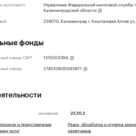
 налогового
Управление Федеральной налоговой службы 
Калининградской области
вой
236010, Калининград г, Каштановая Аллея ул,
ьные фонды
нный номер СФР
1315303394
нный номер
274010800065871
еятельности
23.70.2
ОСНОВНОЙ
похорон и представление
Резка, обработка и отделка камня
ними услуг
памятников