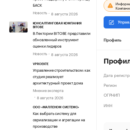
Информац
БАСК
Компания
Новость
8 августа 2026
Управ
КОНСАЛТИНГОВАЯ КОМПАНИЯ
BITOBE
В Лектории BITOBE представили
обновленный инструмент
Профиль
оценки лидеров
Новость
8 августа 2026
Профи
VPROEKTE
Управление строительством: как
Дата регистр
студия реализует
архитектурный проект дома
Регион
Мнение эксперта
ОГРНИП
8 августа 2026
ИНН
ООО «МАЛЛЕНОМ СИСТЕМС»
Как выбрать систему для
сериализации и агрегации на
производстве