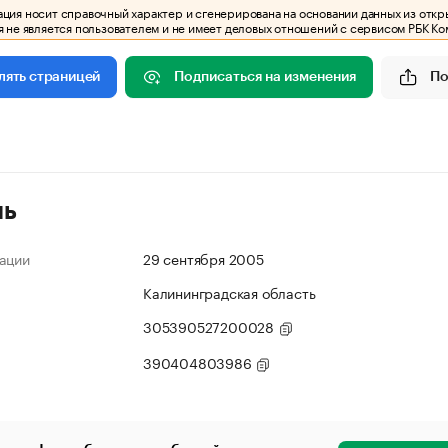
ия носит справочный характер и сгенерирована на основании данных из откр
 не является пользователем и не имеет деловых отношений с сервисом РБК Ко
Подписаться на изменения
По
лять страницей
ль
ации
29 сентября 2005
Калининградская область
305390527200028
390404803986