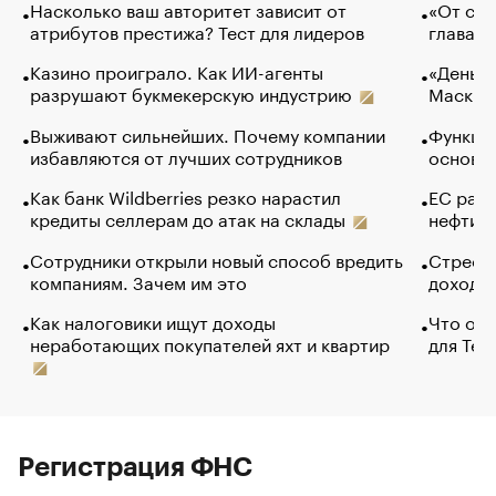
Насколько ваш авторитет зависит от
«От спо
атрибутов престижа? Тест для лидеров
глава к
Казино проиграло. Как ИИ-агенты
«Деньги
разрушают букмекерскую индустрию
Маск в 
Выживают сильнейших. Почему компании
Функции
избавляются от лучших сотрудников
основ э
Как банк Wildberries резко нарастил
ЕС раз
кредиты селлерам до атак на склады
нефти —
Сотрудники открыли новый способ вредить
Стресс 
компаниям. Зачем им это
доходов
Как налоговики ищут доходы
Что обв
неработающих покупателей яхт и квартир
для Tel
Регистрация ФНС