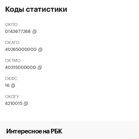
Коды статистики
ОКПО
0143677268
ОКАТО
40265000000
ОКТМО
40315000000
ОКФС
16
ОКОГУ
4210015
Интересное на РБК