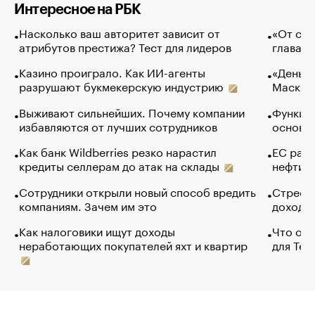
Интересное на РБК
Насколько ваш авторитет зависит от
«От спо
атрибутов престижа? Тест для лидеров
глава к
Казино проиграло. Как ИИ-агенты
«Деньги
разрушают букмекерскую индустрию
Маск в 
Выживают сильнейших. Почему компании
Функции
избавляются от лучших сотрудников
основ э
Как банк Wildberries резко нарастил
ЕС раз
кредиты селлерам до атак на склады
нефти —
Сотрудники открыли новый способ вредить
Стресс 
компаниям. Зачем им это
доходов
Как налоговики ищут доходы
Что обв
неработающих покупателей яхт и квартир
для Tel