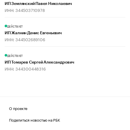
ИП Землянский Павел Николаевич
ИНН: 344503710978
ДЕЙСТВУЕТ
ИП Жалнин Денис Евгеньевич
ИНН: 344502689106
ДЕЙСТВУЕТ
ИП Томарев Сергей Александрович
ИНН: 344300448316
О проекте
Поделиться новостью на РБК