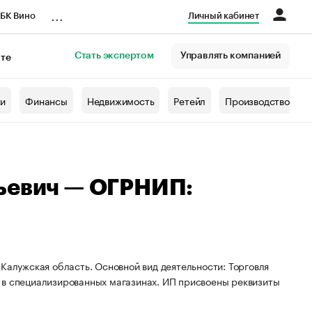
...
БК Вино
Личный кабинет
Стать экспертом
Управлять компанией
кте
азета
жи
Финансы
Недвижимость
Ретейл
Производство
ьевич — ОГРНИП:
Калужская область. Основной вид деятельности: Торговля
 в специализированных магазинах. ИП присвоены реквизиты