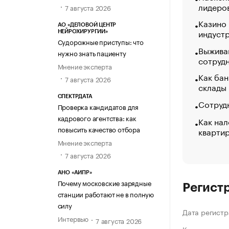
лидеро
7 августа 2026
Казино
АО «ДЕЛОВОЙ ЦЕНТР
индуст
НЕЙРОХИРУРГИИ»
Судорожные приступы: что
Выжива
нужно знать пациенту
сотруд
Мнение эксперта
Как бан
7 августа 2026
склады
СПЕКТРДАТА
Сотрудн
Проверка кандидатов для
кадрового агентства: как
Как нал
повысить качество отбора
кварти
Мнение эксперта
7 августа 2026
АНО «АИПР»
Почему московские зарядные
Регист
станции работают не в полную
силу
Дата регистр
Интервью
7 августа 2026