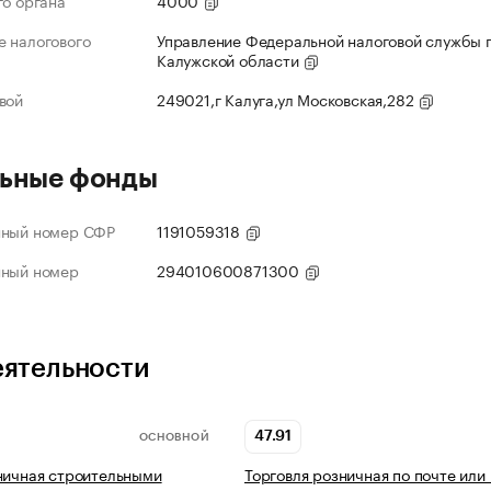
го органа
4000
 налогового
Управление Федеральной налоговой службы 
Калужской области
вой
249021,г Калуга,ул Московская,282
ьные фонды
нный номер СФР
1191059318
нный номер
294010600871300
еятельности
47.91
ОСНОВНОЙ
ничная строительными
Торговля розничная по почте или