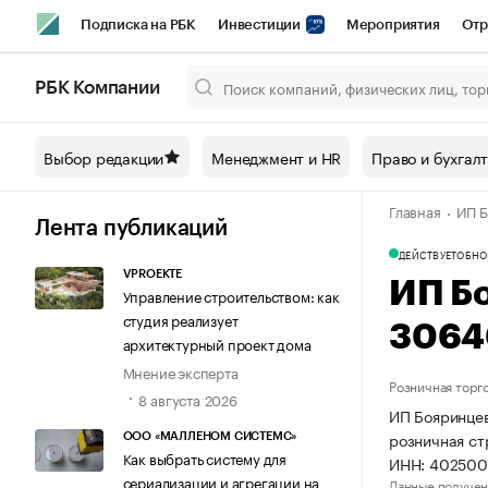
Подписка на РБК
Инвестиции
Мероприятия
Отр
Спорт
Школа управления РБК
РБК Образование
РБ
РБК Компании
Город
Стиль
Крипто
РБК Бизнес-среда
Дискусси
Выбор редакции
Менеджмент и HR
Право и бухгал
Спецпроекты СПб
Конференции СПб
Спецпроекты
Главная
ИП Б
Технологии и медиа
Финансы
Рынок наличной валют
Лента публикаций
ДЕЙСТВУЕТ
ОБНО
VPROEKTE
ИП Б
Управление строительством: как
студия реализует
3064
архитектурный проект дома
Мнение эксперта
Розничная торг
8 августа 2026
ИП Бояринцев
розничная ст
ООО «МАЛЛЕНОМ СИСТЕМС»
Как выбрать систему для
ИНН: 402500
сериализации и агрегации на
Данные получен