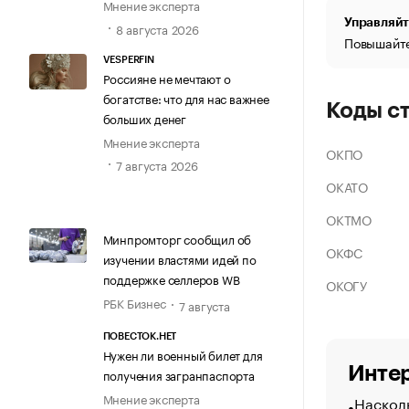
Мнение эксперта
Управляйт
8 августа 2026
Повышайте
VESPERFIN
Россияне не мечтают о
богатстве: что для нас важнее
Коды с
больших денег
Мнение эксперта
ОКПО
7 августа 2026
ОКАТО
ОКТМО
Минпромторг сообщил об
ОКФС
изучении властями идей по
поддержке селлеров WB
ОКОГУ
РБК Бизнес
7 августа
ПОВЕСТОК.НЕТ
Нужен ли военный билет для
Интер
получения загранпаспорта
Мнение эксперта
Насколь