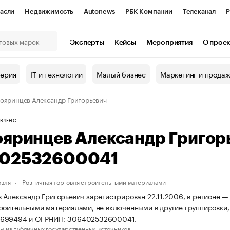
асли
Недвижимость
Autonews
РБК Компании
Телеканал
Р
К Курсы
РБК Life
Тренды
Визионеры
Национальные проекты
Эксперты
Кейсы
Мероприятия
О прое
онный клуб
Исследования
Кредитные рейтинги
Франшизы
Г
терия
IT и технологии
Малый бизнес
Маркетинг и прода
Проверка контрагентов
Политика
Экономика
Бизнес
ояринцев Александр Григорьевич
ы
ВЛЕНО
ояринцев Александр Григор
02532600041
овля
Розничная торговля строительными материалами
 Александр Григорьевич зарегистрирован 22.11.2006, в регионе — 
роительными материалами, не включенными в другие группировки,
699494 и ОГРНИП: 306402532600041.
ы из публичных государственных источников.