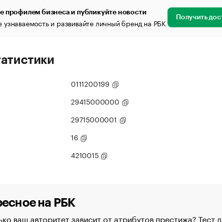
е профилем бизнеса и публикуйте новости
Получить дос
 узнаваемость и развивайте личный бренд на РБК
татистики
0111200199
29415000000
29715000001
16
4210015
есное на РБК
ко ваш авторитет зависит от атрибутов престижа? Тест д