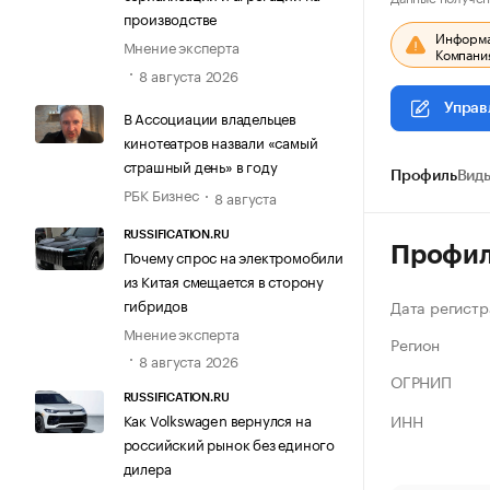
производстве
Информац
Мнение эксперта
Компания
8 августа 2026
Управ
В Ассоциации владельцев
кинотеатров назвали «самый
страшный день» в году
Профиль
Виды
РБК Бизнес
8 августа
RUSSIFICATION.RU
Профи
Почему спрос на электромобили
из Китая смещается в сторону
гибридов
Дата регистр
Мнение эксперта
Регион
8 августа 2026
ОГРНИП
RUSSIFICATION.RU
ИНН
Как Volkswagen вернулся на
российский рынок без единого
дилера