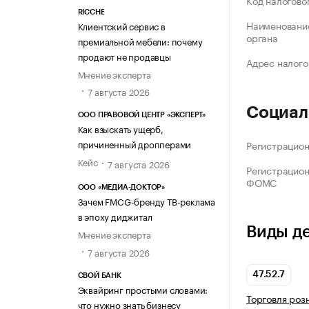
Код налогово
RICCHE
Наименование
Клиентский сервис в
органа
премиальной мебели: почему
продают не продавцы
Адрес налого
Мнение эксперта
7 августа 2026
Социал
ООО ПРАВОВОЙ ЦЕНТР «ЭКСПЕРТ»
Как взыскать ущерб,
причиненный дропперами
Регистрацио
Кейс
7 августа 2026
Регистрацио
ФОМС
ООО «МЕДИА-ДОКТОР»
Зачем FMCG-бренду ТВ-реклама
в эпоху диджитал
Виды д
Мнение эксперта
7 августа 2026
47.52.7
СВОЙ БАНК
Эквайринг простыми словами:
Торговля роз
что нужно знать бизнесу