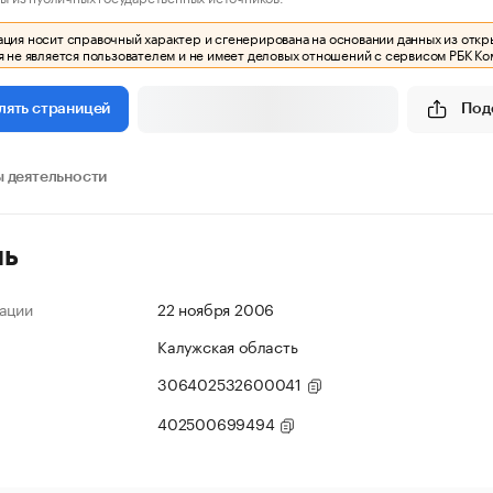
ия носит справочный характер и сгенерирована на основании данных из откр
 не является пользователем и не имеет деловых отношений с сервисом РБК Ко
Под
лять страницей
 деятельности
ль
ации
22 ноября 2006
Калужская область
306402532600041
402500699494