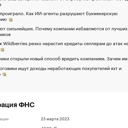
в
 проиграло. Как ИИ-агенты разрушают букмекерскую
рию
ют сильнейших. Почему компании избавляются от лучших
ников
к Wildberries резко нарастил кредиты селлерам до атак н
ики открыли новый способ вредить компаниям. Зачем им
оговики ищут доходы неработающих покупателей яхт и
р
рация ФНС
ации
23 марта 2023