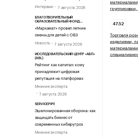
материалами,
Интервью
7 августа 2026
группировки,
БЛАГОТВОРИТЕЛЬНЫЙ
ОБРАЗОВАТЕЛЬНЫЙ ФОНД
47.52
«МАРХАМАТ»
«Мархамат» провел летние
смены для детей с ОВЗ
Торговля роз
изделиями, 
Новость
7 августа 2026
материалами 
специализир
ИССЛЕДОВАТЕЛЬСКИЙ ЦЕНТР «АБП»
(ABL)
Рейтинг как капитал: кому
принадлежит цифровая
репутация на платформах
Мнение эксперта
7 августа 2026
SERVICEPIPE
Эшелонированная оборона: как
защищать бизнес от
современных киберугроз
Мнение эксперта