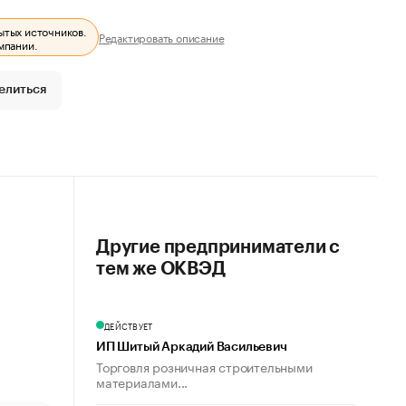
ытых источников.
Редактировать описание
мпании.
елиться
Другие предприниматели с
тем же ОКВЭД
ДЕЙСТВУЕТ
ИП Шитый Аркадий Васильевич
Торговля розничная строительными
материалами...