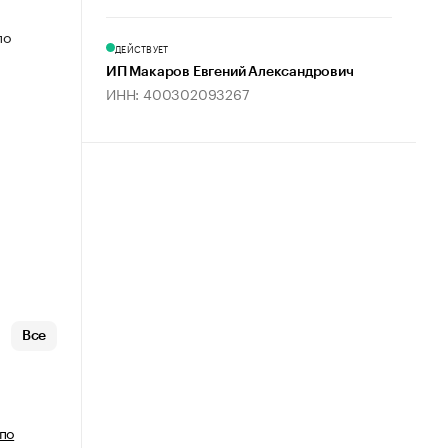
по
ДЕЙСТВУЕТ
ИП Макаров Евгений Александрович
ИНН: 400302093267
Все
 по