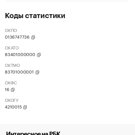
Коды статистики
ОКПО
0136747736
ОКАТО
83401000000
ОКТМО
83701000001
ОКФС
16
ОКОГУ
4210015
Интересное на РБК