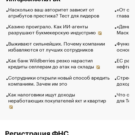
Насколько ваш авторитет зависит от
«От спо
атрибутов престижа? Тест для лидеров
глава к
Казино проиграло. Как ИИ-агенты
«Деньги
разрушают букмекерскую индустрию
Маск в 
Выживают сильнейших. Почему компании
Функции
избавляются от лучших сотрудников
основ э
Как банк Wildberries резко нарастил
ЕС раз
кредиты селлерам до атак на склады
нефти —
Сотрудники открыли новый способ вредить
Стресс 
компаниям. Зачем им это
доходов
Как налоговики ищут доходы
Что обв
неработающих покупателей яхт и квартир
для Tel
Регистрация ФНС