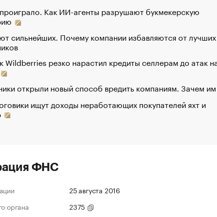
 проиграло. Как ИИ-агенты разрушают букмекерскую
рию
ют сильнейших. Почему компании избавляются от лучших
ников
к Wildberries резко нарастил кредиты селлерам до атак н
ики открыли новый способ вредить компаниям. Зачем им
оговики ищут доходы неработающих покупателей яхт и
р
рация ФНС
ации
25 августа 2016
го органа
2375