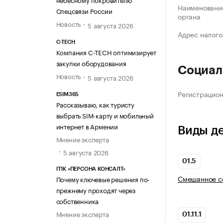
Наименование
Спецсвязи России
органа
Новость
5 августа 2026
Адрес налого
C-TECH
Компания C-TECH оптимизирует
закупки оборудования
Социал
Новость
5 августа 2026
Регистрацио
ESIM365
Рассказываю, как туристу
выбрать SIM-карту и мобильный
интернет в Армении
Виды д
Мнение эксперта
5 августа 2026
01.5
ГПК «ПЕРСОНА КОНСАЛТ»
Смешанное се
Почему ключевые решения по-
прежнему проходят через
собственника
Мнение эксперта
01.11.1