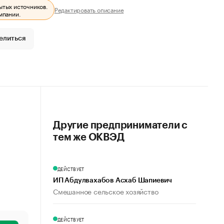
ытых источников.
Редактировать описание
мпании.
елиться
Другие предприниматели с
тем же ОКВЭД
ДЕЙСТВУЕТ
ИП Абдулвахабов Асхаб Шапиевич
Смешанное сельское хозяйство
ДЕЙСТВУЕТ