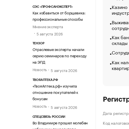
Казино
СЭС «ПРОФСАНЭКСПЕРТ»
индуст
Как избавиться от борщевика:
профессиональные способы
Выжива
Мнение эксперта
сотруд
5 августа 2026
Как бан
склады
ТЕНЗОР
Отраслевые эксперты начали
Сотрудн
серию семинаров по переходу
Как нал
на ЭПД
кварти
Новость
5 августа 2026
ТВОЯАПТЕКА.РФ
«ТвояАптека.рф» изучила
отношение покупателей к
бонусам
Регист
Новость
5 августа 2026
Дата регистр
СПЕЦСВЯЗЬ РОССИИ
Во Владимире прошел молебен
Код налогово
небесному покровителю