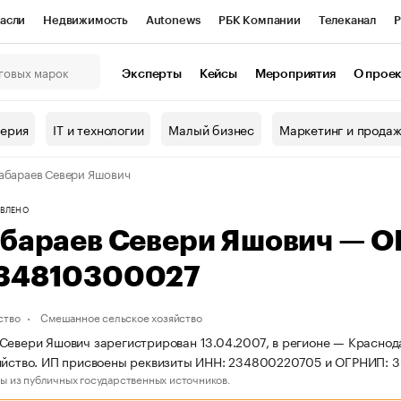
асли
Недвижимость
Autonews
РБК Компании
Телеканал
Р
К Курсы
РБК Life
Тренды
Визионеры
Национальные проекты
Эксперты
Кейсы
Мероприятия
О прое
онный клуб
Исследования
Кредитные рейтинги
Франшизы
Г
терия
IT и технологии
Малый бизнес
Маркетинг и прода
Проверка контрагентов
Политика
Экономика
Бизнес
абараев Севери Яшович
ы
ВЛЕНО
абараев Севери Яшович — 
34810300027
ство
Смешанное сельское хозяйство
Севери Яшович зарегистрирован 13.04.2007, в регионе — Краснод
зяйство. ИП присвоены реквизиты ИНН: 234800220705 и ОГРНИП:
ы из публичных государственных источников.