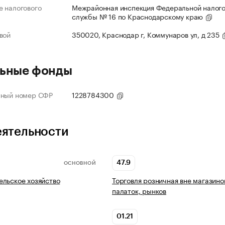
 налогового
Межрайонная инспекция Федеральной налог
службы № 16 по Краснодарскому краю
вой
350020, Краснодар г, Коммунаров ул, д 235
ьные фонды
нный номер СФР
1228784300
еятельности
47.9
ОСНОВНОЙ
льское хозяйство
Торговля розничная вне магазино
палаток, рынков
01.21