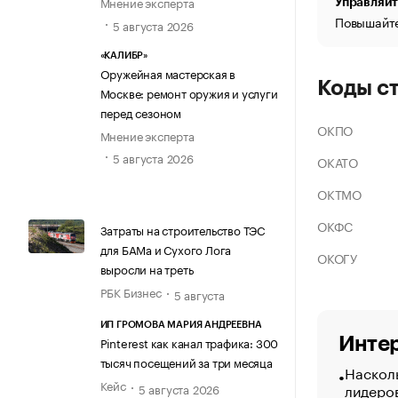
Мнение эксперта
Управляйт
Повышайте
5 августа 2026
«КАЛИБР»
Оружейная мастерская в
Коды с
Москве: ремонт оружия и услуги
перед сезоном
ОКПО
Мнение эксперта
5 августа 2026
ОКАТО
ОКТМО
ОКФС
Затраты на строительство ТЭС
для БАМа и Сухого Лога
ОКОГУ
выросли на треть
РБК Бизнес
5 августа
ИП ГРОМОВА МАРИЯ АНДРЕЕВНА
Интер
Pinterest как канал трафика: 300
тысяч посещений за три месяца
Насколь
Кейс
лидеро
5 августа 2026