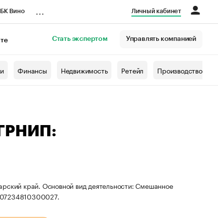
...
БК Вино
Личный кабинет
Стать экспертом
Управлять компанией
кте
азета
жи
Финансы
Недвижимость
Ретейл
Производство
ОГРНИП:
арский край. Основной вид деятельности: Смешанное
 307234810300027.