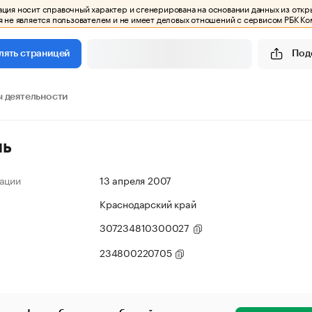
ия носит справочный характер и сгенерирована на основании данных из откр
 не является пользователем и не имеет деловых отношений с сервисом РБК Ко
Под
лять страницей
 деятельности
ль
ации
13 апреля 2007
Краснодарский край
307234810300027
234800220705