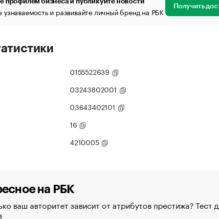
е профилем бизнеса и публикуйте новости
Получить дос
 узнаваемость и развивайте личный бренд на РБК
татистики
0155522639
03243802001
03643402101
16
4210005
есное на РБК
ко ваш авторитет зависит от атрибутов престижа? Тест д
в