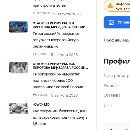
Информац
при строительстве
Компания
Интервью
6 августа 2026
Управ
ФГАОУ ВО РНИМУ ИМ. Н.И.
ПИРОГОВА МИНЗДРАВА РОССИИ
(ПИРОГОВСКИЙ УНИВЕРСИТЕТ)
Пироговский Университет
запускает всероссийскую
Профиль
Виды
онлайн-акцию
Новость
5 августа 2026
Профи
ФГАОУ ВО РНИМУ ИМ. Н.И.
ПИРОГОВА МИНЗДРАВА РОССИИ
(ПИРОГОВСКИЙ УНИВЕРСИТЕТ)
Пироговский Университет
Дата регистр
подготовил более 200
Регион
наставников со всей России
Новость
ОГРНИП
5 августа 2026
ИНН
«OWC» LTD
Как сохранить бюджет на ДМС,
если страховая подняла цену в
1,5 раза