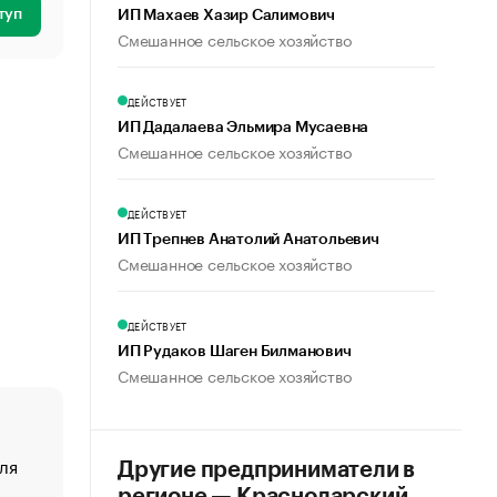
туп
ИП Махаев Хазир Салимович
Смешанное сельское хозяйство
ДЕЙСТВУЕТ
ИП Дадалаева Эльмира Мусаевна
Смешанное сельское хозяйство
ДЕЙСТВУЕТ
ИП Трепнев Анатолий Анатольевич
Смешанное сельское хозяйство
ДЕЙСТВУЕТ
ИП Рудаков Шаген Билманович
Смешанное сельское хозяйство
ля
«От спорта тело стареет иначе». Как живет глава ко
Другие предприниматели в
создавшей GTA