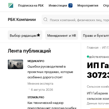
Подписка на РБК
Инвестиции
Мероприятия
Отр
Спорт
Школа управления РБК
РБК Образование
РБ
РБК Компании
Город
Стиль
Крипто
РБК Бизнес-среда
Дискусси
Выбор редакции
Менеджмент и HR
Право и бухгал
Спецпроекты СПб
Конференции СПб
Спецпроекты
Главная
ИП Г
Технологии и медиа
Финансы
Рынок наличной валют
Лента публикаций
ДЕЙСТВУЕТ
ОБНО
МЕДИКАПРО
ИП Г
Ошибки руководителей в
проектных продажах, которые
3072
особенно дорого стоят
Мнение эксперта
Сельское хозяй
6 августа 2026
ИП Габараев 
сельское хо
STENKIN.PRO
Как технический надзор
Данные получен
предотвращает дорогие ошибки