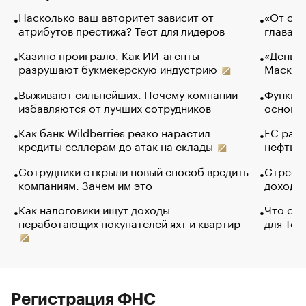
Насколько ваш авторитет зависит от
«От спо
атрибутов престижа? Тест для лидеров
глава к
Казино проиграло. Как ИИ-агенты
«Деньги
разрушают букмекерскую индустрию
Маск в 
Выживают сильнейших. Почему компании
Функции
избавляются от лучших сотрудников
основ э
Как банк Wildberries резко нарастил
ЕС раз
кредиты селлерам до атак на склады
нефти —
Сотрудники открыли новый способ вредить
Стресс 
компаниям. Зачем им это
доходов
Как налоговики ищут доходы
Что обв
неработающих покупателей яхт и квартир
для Tel
Регистрация ФНС