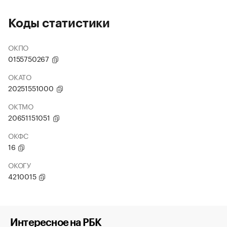
Коды статистики
ОКПО
0155750267
ОКАТО
20251551000
ОКТМО
20651151051
ОКФС
16
ОКОГУ
4210015
Интересное на РБК