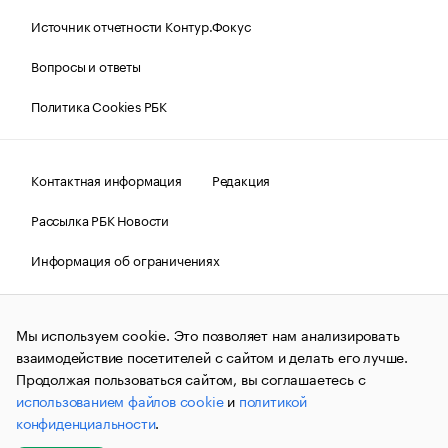
Источник отчетности Контур.Фокус
Вопросы и ответы
Политика Cookies РБК
Контактная информация
Редакция
Рассылка РБК Новости
Информация об ограничениях
Правовая информация
О соблюдении авторских прав
Мы используем cookie. Это позволяет нам анализировать
© АО «РОСБИЗНЕСКОНСАЛТИНГ»,
1995–2026.
Сообщения
и материалы информационного агентства «РБК»
взаимодействие посетителей с сайтом и делать его лучше.
(зарегистрировано Федеральной службой по надзору в сфере
Продолжая пользоваться сайтом, вы соглашаетесь с
связи, информационных технологий и массовых
использованием файлов cookie
и
политикой
коммуникаций (Роскомнадзор) 09.12.2015 за номером ИА
№ФС77-63848) сопровождаются пометкой «РБК». Отдельные
конфиденциальности
.
публикации могут содержать информацию,