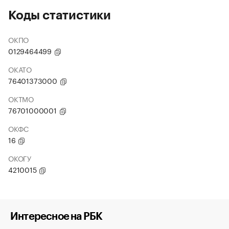
Коды статистики
ОКПО
0129464499
ОКАТО
76401373000
ОКТМО
76701000001
ОКФС
16
ОКОГУ
4210015
Интересное на РБК