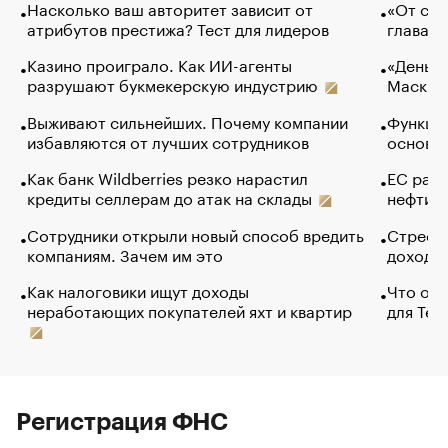
Насколько ваш авторитет зависит от
«От спо
атрибутов престижа? Тест для лидеров
глава к
Казино проиграло. Как ИИ-агенты
«Деньги
разрушают букмекерскую индустрию
Маск в 
Выживают сильнейших. Почему компании
Функции
избавляются от лучших сотрудников
основ э
Как банк Wildberries резко нарастил
ЕС раз
кредиты селлерам до атак на склады
нефти —
Сотрудники открыли новый способ вредить
Стресс 
компаниям. Зачем им это
доходов
Как налоговики ищут доходы
Что обв
неработающих покупателей яхт и квартир
для Tel
Регистрация ФНС