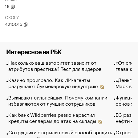
16
ОКОГУ
4210015
Интересное на РБК
Насколько ваш авторитет зависит от
«От спор
атрибутов престижа? Тест для лидеров
глава ко
Казино проиграло. Как ИИ-агенты
«Деньги б
разрушают букмекерскую индустрию
Маск в и
Выживают сильнейших. Почему компании
Функции 
избавляются от лучших сотрудников
основ эф
Как банк Wildberries резко нарастил
ЕС разре
кредиты селлерам до атак на склады
нефти — 
Сотрудники открыли новый способ вредить
Стресс о
компаниям. Зачем им это
доходов 