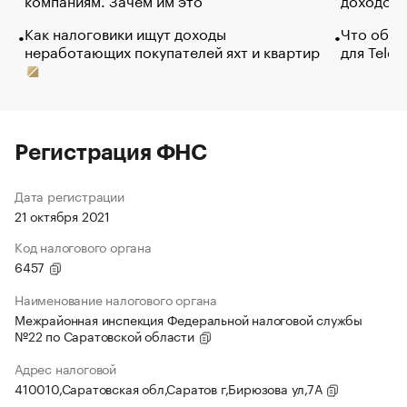
Как налоговики ищут доходы
Что обви
неработающих покупателей яхт и квартир
для Tele
Регистрация ФНС
Дата регистрации
21 октября 2021
Код налогового органа
6457
Наименование налогового органа
Межрайонная инспекция Федеральной налоговой службы
№22 по Саратовской области
Адрес налоговой
410010,Саратовская обл,Саратов г,Бирюзова ул,7А