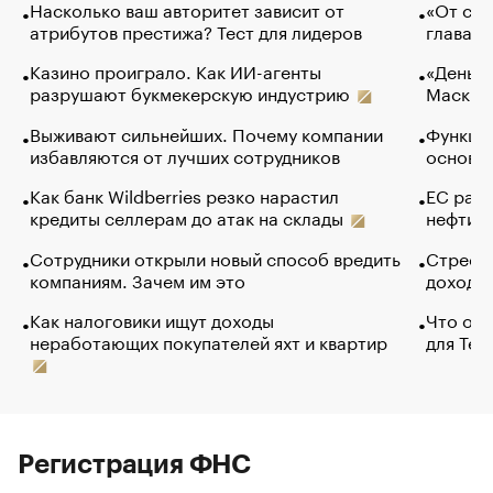
Насколько ваш авторитет зависит от
«От спо
атрибутов престижа? Тест для лидеров
глава к
Казино проиграло. Как ИИ-агенты
«Деньги
разрушают букмекерскую индустрию
Маск в 
Выживают сильнейших. Почему компании
Функции
избавляются от лучших сотрудников
основ э
Как банк Wildberries резко нарастил
ЕС раз
кредиты селлерам до атак на склады
нефти —
Сотрудники открыли новый способ вредить
Стресс 
компаниям. Зачем им это
доходов
Как налоговики ищут доходы
Что обв
неработающих покупателей яхт и квартир
для Tel
Регистрация ФНС