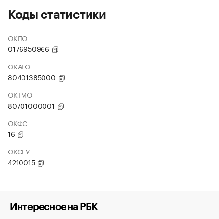
Коды статистики
ОКПО
0176950966
ОКАТО
80401385000
ОКТМО
80701000001
ОКФС
16
ОКОГУ
4210015
Интересное на РБК