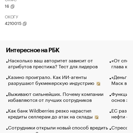
16
ОКОГУ
4210015
Интересное на РБК
Насколько ваш авторитет зависит от
«От спор
атрибутов престижа? Тест для лидеров
глава ко
Казино проиграло. Как ИИ-агенты
«Деньги б
разрушают букмекерскую индустрию
Маск в и
Выживают сильнейших. Почему компании
Функции 
избавляются от лучших сотрудников
основ эф
Как банк Wildberries резко нарастил
ЕС разре
кредиты селлерам до атак на склады
нефти — 
Сотрудники открыли новый способ вредить
Стресс о
компаниям. Зачем им это
доходов 