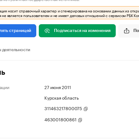
ия носит справочный характер и сгенерирована на основании данных из откр
 не является пользователем и не имеет деловых отношений с сервисом РБК Ко
Подписаться на изменения
По
лять страницей
 деятельности
ль
ации
27 июня 2011
Курская область
311463217800075
463001800861