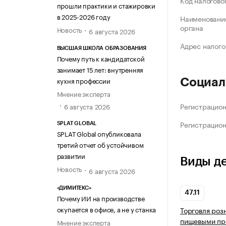
Код налогово
прошли практики и стажировки
в 2025-2026 году
Наименование
органа
Новость
6 августа 2026
Адрес налого
ВЫСШАЯ ШКОЛА ОБРАЗОВАНИЯ
Почему путь к кандидатской
занимает 15 лет: внутренняя
кухня профессии
Социал
Мнение эксперта
Регистрацио
6 августа 2026
Регистрацио
SPLAT GLOBAL
SPLAT Global опубликовала
третий отчет об устойчивом
развитии
Виды д
Новость
6 августа 2026
«ДИМИТЕКС»
47.11
Почему ИИ на производстве
окупается в офисе, а не у станка
Торговля роз
пищевыми про
Мнение эксперта