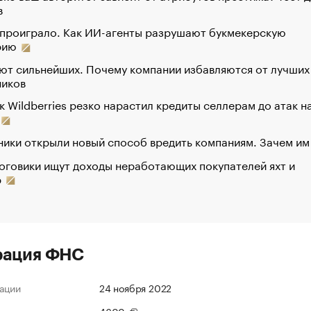
в
 проиграло. Как ИИ-агенты разрушают букмекерскую
рию
ют сильнейших. Почему компании избавляются от лучших
ников
к Wildberries резко нарастил кредиты селлерам до атак н
ики открыли новый способ вредить компаниям. Зачем им
оговики ищут доходы неработающих покупателей яхт и
р
рация ФНС
ации
24 ноября 2022