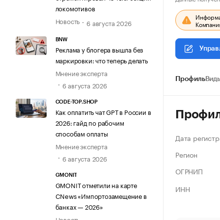
локомотивов
Информац
Новость
6 августа 2026
Компания
BNW
Реклама у блогера вышла без
Управ
маркировки: что теперь делать
Мнение эксперта
Профиль
Виды
6 августа 2026
CODE-TOP.SHOP
Как оплатить чат GPT в России в
Профи
2026: гайд по рабочим
способам оплаты
Дата регистр
Мнение эксперта
Регион
6 августа 2026
ОГРНИП
GMONIT
GMONIT отметили на карте
ИНН
CNews «Импортозамещение в
банках — 2026»
Новость