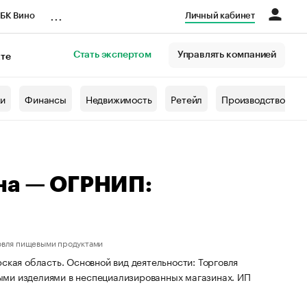
...
БК Вино
Личный кабинет
Стать экспертом
Управлять компанией
кте
азета
жи
Финансы
Недвижимость
Ретейл
Производство
на — ОГРНИП:
овля пищевыми продуктами
ская область. Основной вид деятельности: Торговля
ыми изделиями в неспециализированных магазинах. ИП