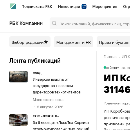
Подписка на РБК
Инвестиции
Мероприятия
Отр
Спорт
Школа управления РБК
РБК Образование
РБ
РБК Компании
Город
Стиль
Крипто
РБК Бизнес-среда
Дискусси
Выбор редакции
Менеджмент и HR
Право и бухгал
Спецпроекты СПб
Конференции СПб
Спецпроекты
Главная
ИП К
Технологии и медиа
Финансы
Рынок наличной валют
Лента публикаций
ДЕЙСТВУЕТ
ОБНО
НАКД
ИП К
Инверсия власти: от
государства к советам
3114
директоров техногигантов
Мнение эксперта
Розничная торг
6 августа 2026
ИП Коробкова
розничная пр
ООО «ЛОКОТЕХ»
За 6 месяцев «ЛокоТех-Сервис»
присвоены р
отремонтировал 45 тыс. секций
Данные получен