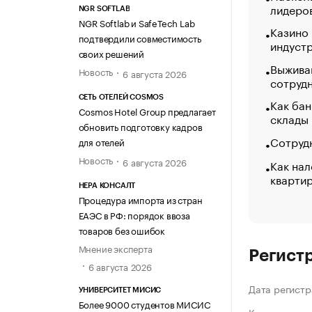
лидеро
NGR SOFTLAB
NGR Softlab и SafeTech Lab
Казино
подтвердили совместимость
индуст
своих решений
Выжива
Новость
6 августа 2026
сотруд
СЕТЬ ОТЕЛЕЙ COSMOS
Как бан
Cosmos Hotel Group предлагает
склады
обновить подготовку кадров
Сотрудн
для отелей
Новость
6 августа 2026
Как нал
кварти
НЕРА КОНСАЛТ
Процедура импорта из стран
ЕАЭС в РФ: порядок ввоза
товаров без ошибок
Мнение эксперта
Регист
6 августа 2026
Дата регистр
УНИВЕРСИТЕТ МИСИС
Более 9000 студентов МИСИС