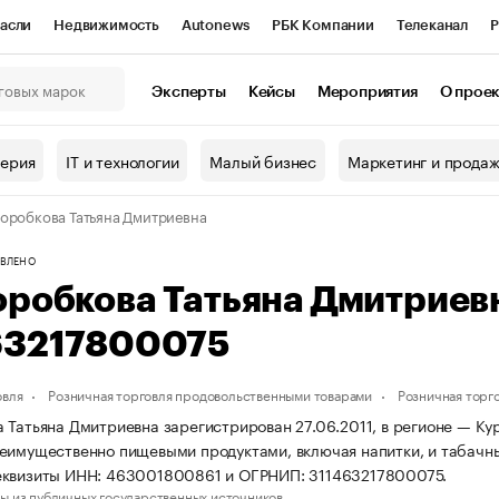
асли
Недвижимость
Autonews
РБК Компании
Телеканал
Р
К Курсы
РБК Life
Тренды
Визионеры
Национальные проекты
Эксперты
Кейсы
Мероприятия
О прое
онный клуб
Исследования
Кредитные рейтинги
Франшизы
Г
терия
IT и технологии
Малый бизнес
Маркетинг и прода
Проверка контрагентов
Политика
Экономика
Бизнес
оробкова Татьяна Дмитриевна
ы
ВЛЕНО
оробкова Татьяна Дмитриев
63217800075
овля
Розничная торговля продовольственными товарами
Розничная торг
 Татьяна Дмитриевна зарегистрирован 27.06.2011, в регионе — Кур
еимущественно пищевыми продуктами, включая напитки, и табачн
еквизиты ИНН: 463001800861 и ОГРНИП: 311463217800075.
ы из публичных государственных источников.