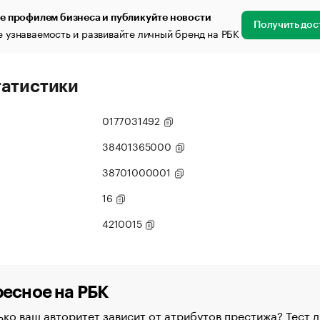
е профилем бизнеса и публикуйте новости
Получить дос
 узнаваемость и развивайте личный бренд на РБК
татистики
0177031492
38401365000
38701000001
16
4210015
есное на РБК
ко ваш авторитет зависит от атрибутов престижа? Тест д