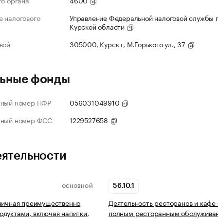
го органа
4600
 налогового
Управление Федеральной налоговой службы 
Курской области
вой
305000, Курск г, М.Горького ул., 37
ьные фонды
нный номер ПФР
056031049910
нный номер ФСС
1229527658
еятельности
56.10.1
ОСНОВНОЙ
ничная преимущественно
Деятельность ресторанов и кафе 
дуктами, включая напитки,
полным ресторанным обслужива