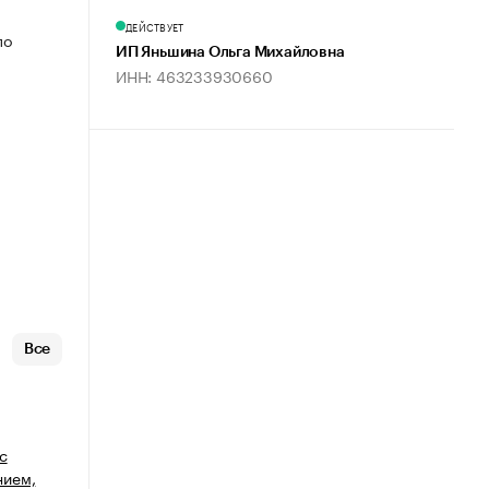
ДЕЙСТВУЕТ
по
ИП Яньшина Ольга Михайловна
ИНН: 463233930660
Все
с
нием,