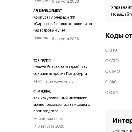
6 августа 2026
Управляйт
AFI DEVELOPMENT
Повышайте
Корпуса IV очереди ЖК
«Сиреневый парк» поставили на
кадастровый учет
Коды с
Новость
6 августа 2026
ОКПО
ОКАТО
ТОР ГРУПП
Спасти бизнес за 30 дней: как
ОКТМО
сохранить проект Петербурга
Кейс
ОКФС
6 августа 2026
ОКОГУ
IT IMPERIAL
Как искусственный интеллект
меняет безопасность пищевого
производства
Мнение эксперта
Интер
6 августа 2026
Насколь