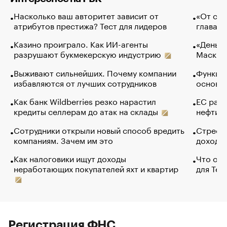
Насколько ваш авторитет зависит от
«От спо
атрибутов престижа? Тест для лидеров
глава к
Казино проиграло. Как ИИ-агенты
«Деньги
разрушают букмекерскую индустрию
Маск в 
Выживают сильнейших. Почему компании
Функции
избавляются от лучших сотрудников
основ э
Как банк Wildberries резко нарастил
ЕС раз
кредиты селлерам до атак на склады
нефти —
Сотрудники открыли новый способ вредить
Стресс 
компаниям. Зачем им это
доходов
Как налоговики ищут доходы
Что обв
неработающих покупателей яхт и квартир
для Tel
Регистрация ФНС