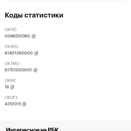
Коды статистики
ОКПО
0066551080
ОКАТО
61401380000
ОКТМО
61701000001
ОКФС
16
ОКОГУ
4210015
Интересное на РБК