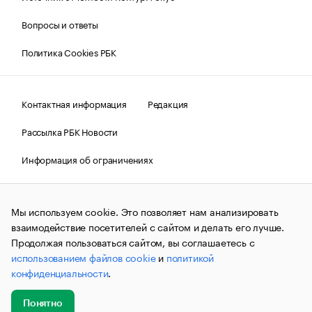
Вопросы и ответы
Политика Cookies РБК
Контактная информация
Редакция
Рассылка РБК Новости
Информация об ограничениях
Правовая информация
О соблюдении авторских прав
Мы используем cookie. Это позволяет нам анализировать
© АО «РОСБИЗНЕСКОНСАЛТИНГ»,
1995–2026.
Сообщения
и материалы информационного агентства «РБК»
взаимодействие посетителей с сайтом и делать его лучше.
(зарегистрировано Федеральной службой по надзору в сфере
Продолжая пользоваться сайтом, вы соглашаетесь с
связи, информационных технологий и массовых
использованием файлов cookie
и
политикой
коммуникаций (Роскомнадзор) 09.12.2015 за номером ИА
№ФС77-63848) сопровождаются пометкой «РБК». Отдельные
конфиденциальности
.
публикации могут содержать информацию,
не предназначенную для пользователей
до 18 лет.
companycardsfeedback@rbc.ru
Понятно