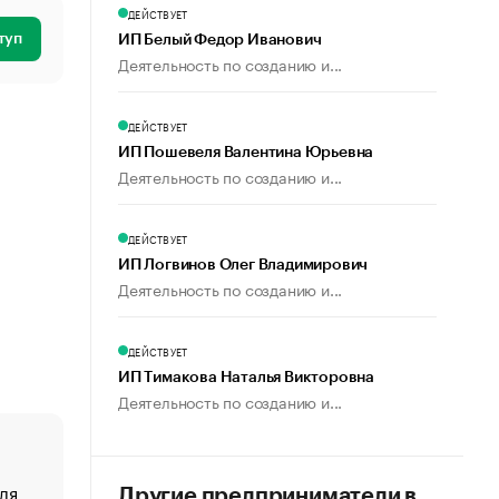
ДЕЙСТВУЕТ
туп
ИП Белый Федор Иванович
Деятельность по созданию и...
ДЕЙСТВУЕТ
ИП Пошевеля Валентина Юрьевна
Деятельность по созданию и...
ДЕЙСТВУЕТ
ИП Логвинов Олег Владимирович
Деятельность по созданию и...
ДЕЙСТВУЕТ
ИП Тимакова Наталья Викторовна
Деятельность по созданию и...
ля
«От спорта тело стареет иначе». Как живет глава ко
Другие предприниматели в