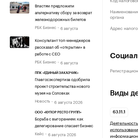
Код налогово
Властям предложили
Наименование
альтернативу сбору за возврат
органа
железнодорожных билетов
РБК Бизнес
Адрес налого
6 августа
Консультант топ-менеджеров
рассказал об «открытии» в
работе с CEO
Социал
РБК Бизнес
6 августа
Регистрацио
ППК «ЕДИНЫЙ ЗАКАЗЧИК»
Главгосэкспертиза одобрила
проект строительства нового
Виды д
музея на Соловках
Новость
6 августа 2026
63.11.1
ООО «КУПОР РЕСТО ГРУПП»
Борьба с выгоранием: как
Деятельность
делегирование спасает бизнес
использовани
Кейс
6 августа 2026
информацион