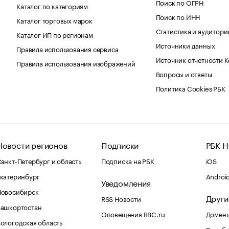
Поиск по ОГРН
Каталог по категориям
Поиск по ИНН
Каталог торговых марок
Статистика и аудитори
Каталог ИП по регионам
Источники данных
Правила использования сервиса
Источник отчетности 
Правила использования изображений
Вопросы и ответы
Политика Cookies РБК
Новости регионов
Подписки
РБК Н
анкт-Петербург и область
Подписка на РБК
iOS
катеринбург
Androi
Уведомления
Новосибирск
Други
RSS Новости
Башкортостан
Оповещения RBC.ru
Домены
ологодская область
Рег.об