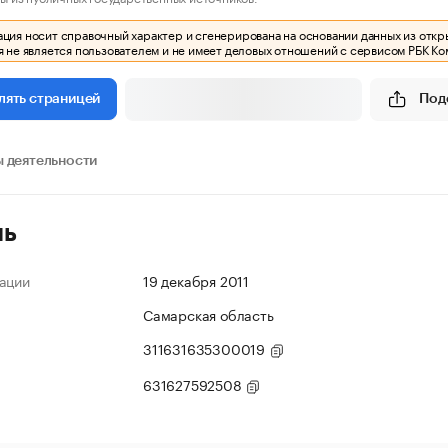
ия носит справочный характер и сгенерирована на основании данных из откр
 не является пользователем и не имеет деловых отношений с сервисом РБК Ко
Под
лять страницей
 деятельности
ль
ации
19 декабря 2011
Самарская область
311631635300019
631627592508