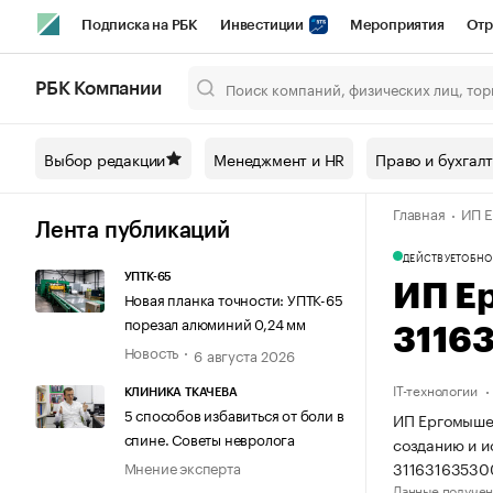
Подписка на РБК
Инвестиции
Мероприятия
Отр
Спорт
Школа управления РБК
РБК Образование
РБ
РБК Компании
Город
Стиль
Крипто
РБК Бизнес-среда
Дискусси
Выбор редакции
Менеджмент и HR
Право и бухгал
Спецпроекты СПб
Конференции СПб
Спецпроекты
Главная
ИП Е
Технологии и медиа
Финансы
Рынок наличной валют
Лента публикаций
ДЕЙСТВУЕТ
ОБНО
УПТК-65
ИП Е
Новая планка точности: УПТК-65
порезал алюминий 0,24 мм
3116
Новость
6 августа 2026
IT-технологии
КЛИНИКА ТКАЧЕВА
5 способов избавиться от боли в
ИП Ергомышев
спине. Советы невролога
созданию и и
31163163530
Мнение эксперта
Данные получен