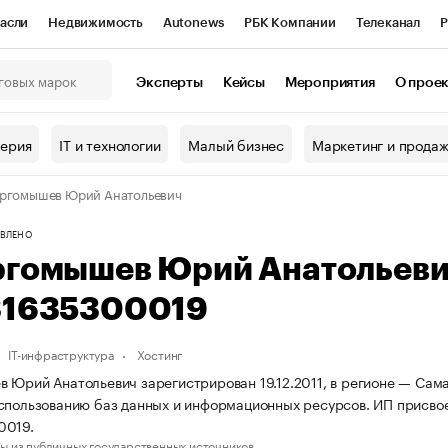
асли
Недвижимость
Autonews
РБК Компании
Телеканал
Р
К Курсы
РБК Life
Тренды
Визионеры
Национальные проекты
Эксперты
Кейсы
Мероприятия
О прое
онный клуб
Исследования
Кредитные рейтинги
Франшизы
Г
терия
IT и технологии
Малый бизнес
Маркетинг и прода
Проверка контрагентов
Политика
Экономика
Бизнес
ргомышев Юрий Анатольевич
ы
ВЛЕНО
ргомышев Юрий Анатольев
31635300019
IT-инфраструктура
Хостинг
 Юрий Анатольевич зарегистрирован 19.12.2011, в регионе — Сама
спользованию баз данных и информационных ресурсов. ИП присв
0019.
ы из публичных государственных источников.