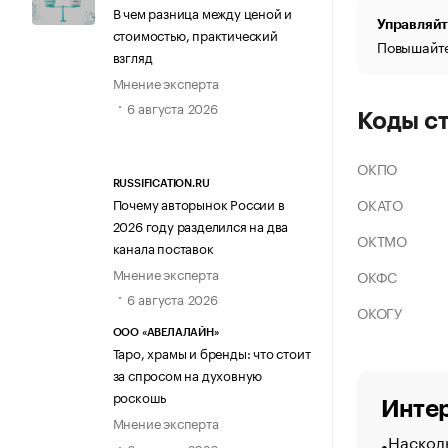
В чем разница между ценой и
Управляйт
стоимостью, практический
Повышайте
взгляд
Мнение эксперта
6 августа 2026
Коды с
ОКПО
RUSSIFICATION.RU
ОКАТО
Почему авторынок России в
2026 году разделился на два
ОКТМО
канала поставок
Мнение эксперта
ОКФС
6 августа 2026
ОКОГУ
ООО «АВЕЛАЛАЙН»
Таро, храмы и бренды: что стоит
за спросом на духовную
роскошь
Интер
Мнение эксперта
Насколь
6 августа 2026