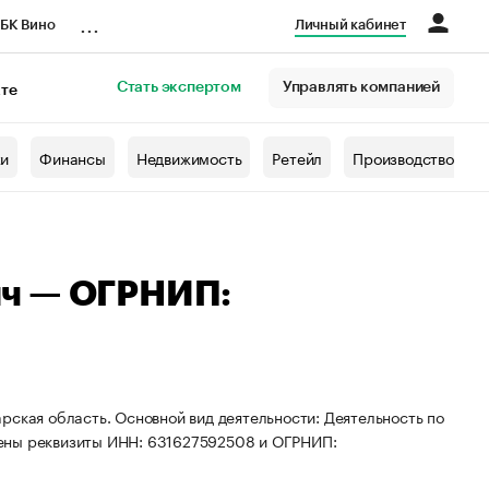
...
БК Вино
Личный кабинет
Стать экспертом
Управлять компанией
кте
азета
жи
Финансы
Недвижимость
Ретейл
Производство
ич — ОГРНИП:
рская область. Основной вид деятельности: Деятельность по
оены реквизиты ИНН: 631627592508 и ОГРНИП: