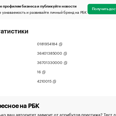
е профилем бизнеса и публикуйте новости
Получить дос
 узнаваемость и развивайте личный бренд на РБК
татистики
0181954184
36401385000
36701330000
16
4210015
есное на РБК
ко ваш авторитет зависит от атрибутов престижа? Тест д