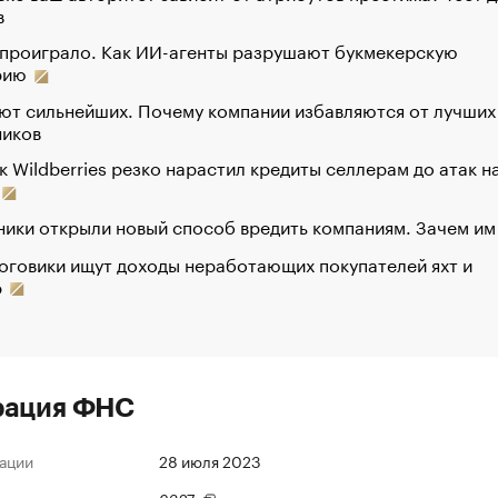
в
 проиграло. Как ИИ-агенты разрушают букмекерскую
рию
ют сильнейших. Почему компании избавляются от лучших
ников
к Wildberries резко нарастил кредиты селлерам до атак н
ики открыли новый способ вредить компаниям. Зачем им
оговики ищут доходы неработающих покупателей яхт и
р
рация ФНС
ации
28 июля 2023