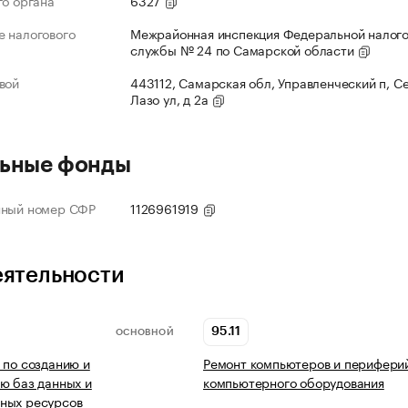
го органа
6327
 налогового
Межрайонная инспекция Федеральной налог
службы № 24 по Самарской области
вой
443112, Самарская обл, Управленческий п, С
Лазо ул, д 2а
ьные фонды
нный номер СФР
1126961919
еятельности
95.11
ОСНОВНОЙ
 по созданию и
Ремонт компьютеров и перифери
ю баз данных и
компьютерного оборудования
ных ресурсов