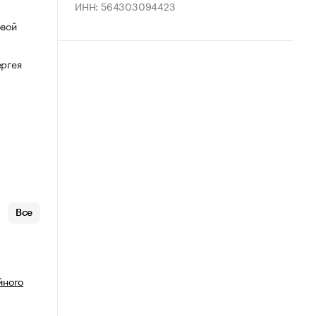
ИНН: 564303094423
овой
ергея
Все
йного