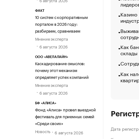
лидеро
ФАКТ
Казино
10 систем с корпоративным
индуст
порталом в 2026 году:
Выжива
разбираем, сравниваем
сотруд
Мнение эксперта
Как бан
6 августа 2026
склады
ООО «АВЕЛАЛАЙН»
Сотрудн
Каскадирование смыслов:
почему этот механизм
Как нал
определяет успех компаний
кварти
Мнение эксперта
6 августа 2026
БФ «АЛИСА»
Фонд «Алиса» провел выездной
Регист
фестиваль для приемных семей
«Среди своих»
Дата регистр
Новость
6 августа 2026