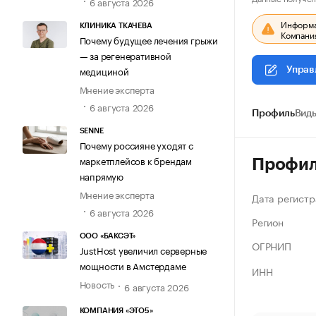
6 августа 2026
Информац
КЛИНИКА ТКАЧЕВА
Компания
Почему будущее лечения грыжи
— за регенеративной
медициной
Управ
Мнение эксперта
6 августа 2026
Профиль
Виды
SENNE
Почему россияне уходят с
маркетплейсов к брендам
Профи
напрямую
Мнение эксперта
Дата регистр
6 августа 2026
Регион
ООО «БАКСЭТ»
ОГРНИП
JustHost увеличил серверные
мощности в Амстердаме
ИНН
Новость
6 августа 2026
КОМПАНИЯ «ЭТО5»