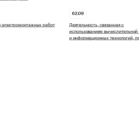
62.09
о электромонтажных работ
Деятельность, связанная с
использованием вычислительной 
и информационных технологий, п