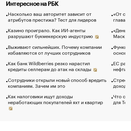
Интересное на РБК
Насколько ваш авторитет зависит от
«От спо
атрибутов престижа? Тест для лидеров
глава к
Казино проиграло. Как ИИ-агенты
«Деньги
разрушают букмекерскую индустрию
Маск в 
Выживают сильнейших. Почему компании
Функции
избавляются от лучших сотрудников
основ э
Как банк Wildberries резко нарастил
ЕС раз
кредиты селлерам до атак на склады
нефти —
Сотрудники открыли новый способ вредить
Стресс 
компаниям. Зачем им это
доходов
Как налоговики ищут доходы
Что обв
неработающих покупателей яхт и квартир
для Tel