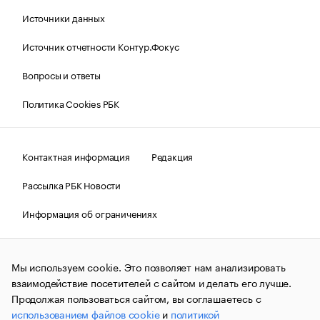
Источники данных
Источник отчетности Контур.Фокус
Вопросы и ответы
Политика Cookies РБК
Контактная информация
Редакция
Рассылка РБК Новости
Информация об ограничениях
Правовая информация
О соблюдении авторских прав
Мы используем cookie. Это позволяет нам анализировать
© АО «РОСБИЗНЕСКОНСАЛТИНГ»,
1995–2026.
Сообщения
и материалы информационного агентства «РБК»
взаимодействие посетителей с сайтом и делать его лучше.
(зарегистрировано Федеральной службой по надзору в сфере
Продолжая пользоваться сайтом, вы соглашаетесь с
связи, информационных технологий и массовых
использованием файлов cookie
и
политикой
коммуникаций (Роскомнадзор) 09.12.2015 за номером ИА