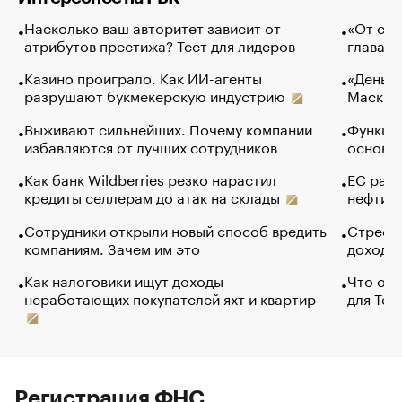
Насколько ваш авторитет зависит от
«От спо
атрибутов престижа? Тест для лидеров
глава к
Казино проиграло. Как ИИ-агенты
«Деньги
разрушают букмекерскую индустрию
Маск в 
Выживают сильнейших. Почему компании
Функции
избавляются от лучших сотрудников
основ э
Как банк Wildberries резко нарастил
ЕС раз
кредиты селлерам до атак на склады
нефти —
Сотрудники открыли новый способ вредить
Стресс 
компаниям. Зачем им это
доходов
Как налоговики ищут доходы
Что обв
неработающих покупателей яхт и квартир
для Tel
Регистрация ФНС