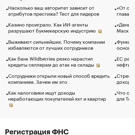
Насколько ваш авторитет зависит от
«От спо
атрибутов престижа? Тест для лидеров
глава к
Казино проиграло. Как ИИ-агенты
«Деньги
разрушают букмекерскую индустрию
Маск в 
Выживают сильнейших. Почему компании
Функции
избавляются от лучших сотрудников
основ э
Как банк Wildberries резко нарастил
ЕС раз
кредиты селлерам до атак на склады
нефти —
Сотрудники открыли новый способ вредить
Стресс 
компаниям. Зачем им это
доходов
Как налоговики ищут доходы
Что обв
неработающих покупателей яхт и квартир
для Tel
Регистрация ФНС