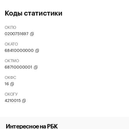
Коды статистики
ОКПО
0200751697
ОКАТО
68410000000
ОКТМО
68710000001
ОКФС
16
ОКОГУ
4210015
Интересное на РБК