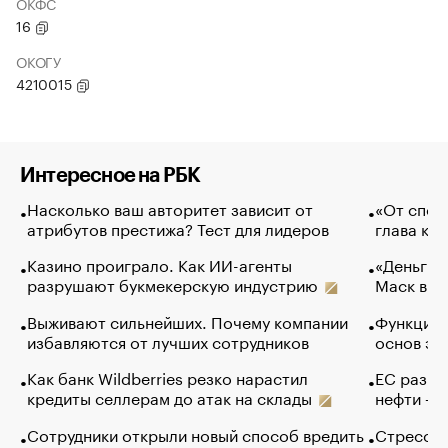
ОКФС
16
ОКОГУ
4210015
Интересное на РБК
Насколько ваш авторитет зависит от
«От спор
атрибутов престижа? Тест для лидеров
глава ко
Казино проиграло. Как ИИ-агенты
«Деньги б
разрушают букмекерскую индустрию
Маск в и
Выживают сильнейших. Почему компании
Функции 
избавляются от лучших сотрудников
основ эф
Как банк Wildberries резко нарастил
ЕС разре
кредиты селлерам до атак на склады
нефти — 
Сотрудники открыли новый способ вредить
Стресс о