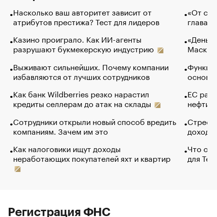
Насколько ваш авторитет зависит от
«От спо
атрибутов престижа? Тест для лидеров
глава к
Казино проиграло. Как ИИ-агенты
«Деньги
разрушают букмекерскую индустрию
Маск в 
Выживают сильнейших. Почему компании
Функции
избавляются от лучших сотрудников
основ э
Как банк Wildberries резко нарастил
ЕС раз
кредиты селлерам до атак на склады
нефти —
Сотрудники открыли новый способ вредить
Стресс 
компаниям. Зачем им это
доходов
Как налоговики ищут доходы
Что обв
неработающих покупателей яхт и квартир
для Tel
Регистрация ФНС