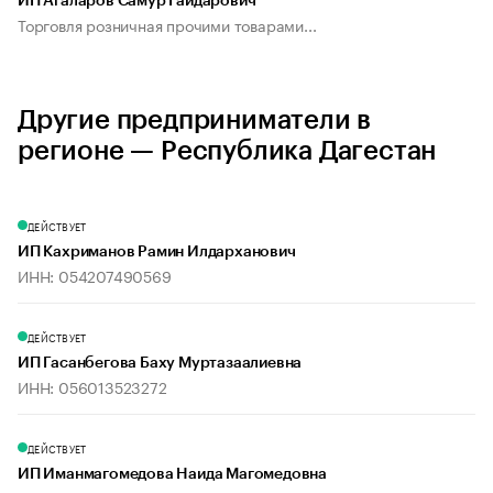
ИП Агаларов Самур Гайдарович
Торговля розничная прочими товарами...
Другие предприниматели в
регионе — Республика Дагестан
ДЕЙСТВУЕТ
ИП Кахриманов Рамин Илдарханович
ИНН: 054207490569
ДЕЙСТВУЕТ
ИП Гасанбегова Баху Муртазаалиевна
ИНН: 056013523272
ДЕЙСТВУЕТ
ИП Иманмагомедова Наида Магомедовна