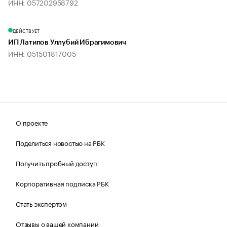
ИНН: 057202958792
ДЕЙСТВУЕТ
ИП Латипов Уллубий Ибрагимович
ИНН: 051501817005
О проекте
Поделиться новостью на РБК
Получить пробный доступ
Корпоративная подписка РБК
Стать экспертом
Отзывы о вашей компании