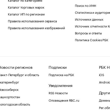
Поиск по ИНН
Каталог торговых марок
Статистика и аудитори
Каталог ИП по регионам
Источники данных
Правила использования сервиса
Источник отчетности 
Правила использования изображений
Вопросы и ответы
Политика Cookies РБК
Новости регионов
Подписки
РБК Н
анкт-Петербург и область
Подписка на РБК
iOS
катеринбург
Androi
Уведомления
Новосибирск
Други
RSS Новости
Башкортостан
Оповещения RBC.ru
Домены
ологодская область
Рег.об