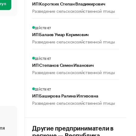
туп
ИП Коротких Степан Владимирович
Разведение сельскохозяйственной птицы
ДЕЙСТВУЕТ
ИП Балаев Умар Керимович
Разведение сельскохозяйственной птицы
ДЕЙСТВУЕТ
ИП Степанов Семен Иванович
Разведение сельскохозяйственной птицы
ДЕЙСТВУЕТ
ИП Баширова Ралина Илгизовна
Разведение сельскохозяйственной птицы
ля
«От спорта тело стареет иначе». Как живет глава ко
Другие предприниматели в
создавшей GTA