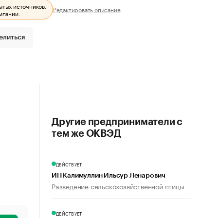
ытых источников.
Редактировать описание
мпании.
елиться
Другие предприниматели с
тем же ОКВЭД
ДЕЙСТВУЕТ
ИП Калимуллин Ильсур Ленарович
Разведение сельскохозяйственной птицы
ДЕЙСТВУЕТ