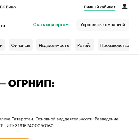
...
БК Вино
Личный кабинет
Стать экспертом
Управлять компанией
кте
азета
жи
Финансы
Недвижимость
Ретейл
Производство
 — ОГРНИП:
блика Татарстан. Основной вид деятельности: Разведение
ОГРНИП: 316167400050160.