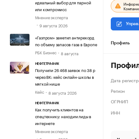
идеальный выбор для парной
Информац
Компания
или компромисс
Мнение эксперта
Управ
9 августа 2026
«Газпром» заметил антирекорд
по объему запасов газа в Европе
Профиль
РБК Бизнес
8 августа
Профи
НЕФТЕТРАФИК
Получили 26 468 заявок по 38 р
через ВК: кейс онлайн-школы в
Дата регистр
мягкой нише
Регион
Кейс
8 августа 2026
ОГРНИП
НЕФТЕТРАФИК
Как получить клиентов на
ИНН
спецтехнику: находим лиды в
интернете
Мнение эксперта
8 августа 2026