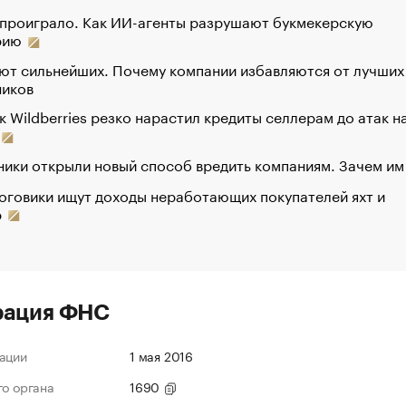
 проиграло. Как ИИ-агенты разрушают букмекерскую
рию
ют сильнейших. Почему компании избавляются от лучших
ников
к Wildberries резко нарастил кредиты селлерам до атак н
ики открыли новый способ вредить компаниям. Зачем им
оговики ищут доходы неработающих покупателей яхт и
р
рация ФНС
ации
1 мая 2016
го органа
1690