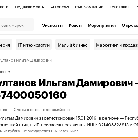
асли
Недвижимость
Autonews
РБК Компании
Телеканал
Р
К Курсы
РБК Life
Тренды
Визионеры
Национальные проекты
Эксперты
Кейсы
Мероприятия
О прое
онный клуб
Исследования
Кредитные рейтинги
Франшизы
Г
терия
IT и технологии
Малый бизнес
Маркетинг и прода
Проверка контрагентов
Политика
Экономика
Бизнес
ултанов Ильгам Дамирович
ы
ВЛЕНО
ултанов Ильгам Дамирович
67400050160
ство
Смешанное сельское хозяйство
Ильгам Дамирович зарегистрирован 15.01.2016, в регионе — Респу
ственной птицы. ИП присвоены реквизиты ИНН: 021403323915 и 
ы из публичных государственных источников.