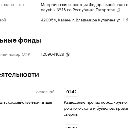
 налогового
Межрайонная инспекция Федеральной налог
службы № 18 по Республике Татарстан
вой
420054, Казань г, Владимира Кулагина ул, 1
ьные фонды
нный номер СФР
1209041829
еятельности
01.42
ОСНОВНОЙ
ельскохозяйственной птицы
Разведение прочих пород крупно
рогатого скота и буйволов, произ
спермы