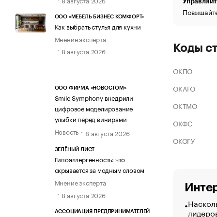
Управляйт
Повышайте
ООО «МЕБЕЛЬ БИЗНЕС КОМФОРТ»
Как выбрать стулья для кухни
Мнение эксперта
Коды с
8 августа 2026
ОКПО
ОКАТО
ООО ФИРМА «НОВОСТОМ»
Smile Symphony внедрили
ОКТМО
цифровое моделирование
улыбки перед винирами
ОКФС
Новость
8 августа 2026
ОКОГУ
ЗЕЛЁНЫЙ ЛИСТ
Гипоаллергенность: что
скрывается за модным словом
Мнение эксперта
Интер
8 августа 2026
Насколь
лидеро
АССОЦИАЦИЯ ПРЕДПРИНИМАТЕЛЕЙ