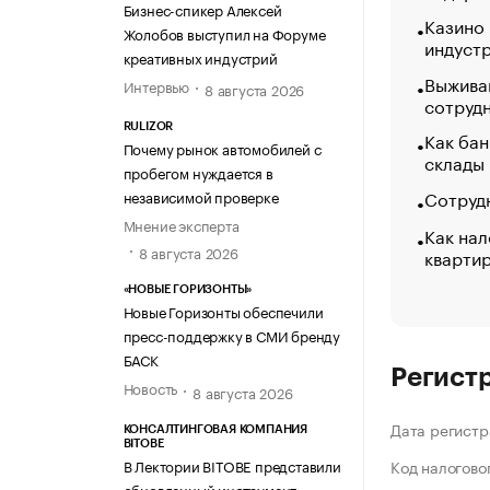
Бизнес-спикер Алексей
Казино
Жолобов выступил на Форуме
индуст
креативных индустрий
Выжива
Интервью
8 августа 2026
сотруд
RULIZOR
Как бан
Почему рынок автомобилей с
склады
пробегом нуждается в
Сотрудн
независимой проверке
Мнение эксперта
Как нал
8 августа 2026
кварти
«НОВЫЕ ГОРИЗОНТЫ»
Новые Горизонты обеспечили
пресс-поддержку в СМИ бренду
БАСК
Регист
Новость
8 августа 2026
Дата регистр
КОНСАЛТИНГОВАЯ КОМПАНИЯ
BITOBE
В Лектории BITOBE представили
Код налогово
обновленный инструмент