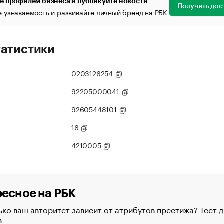
е профилем бизнеса и публикуйте новости
Получить дос
 узнаваемость и развивайте личный бренд на РБК
татистики
0203126254
92205000041
92605448101
16
4210005
есное на РБК
ко ваш авторитет зависит от атрибутов престижа? Тест д
в