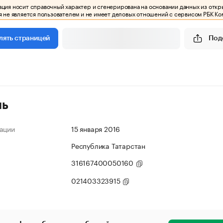
ия носит справочный характер и сгенерирована на основании данных из откр
 не является пользователем и не имеет деловых отношений с сервисом РБК Ко
Под
лять страницей
ль
ации
15 января 2016
Республика Татарстан
316167400050160
021403323915