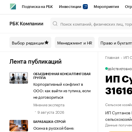
Подписка на РБК
Инвестиции
Мероприятия
Отр
Спорт
Школа управления РБК
РБК Образование
РБ
РБК Компании
Город
Стиль
Крипто
РБК Бизнес-среда
Дискусси
Выбор редакции
Менеджмент и HR
Право и бухгал
Спецпроекты СПб
Конференции СПб
Спецпроекты
Главная
ИП С
Технологии и медиа
Финансы
Рынок наличной валют
Лента публикаций
ДЕЙСТВУЕТ
ОБНО
ОБЪЕДИНЕННАЯ КОНСАЛТИНГОВАЯ
ИП С
ГРУППА
Корпоративный конфликт в
3161
ООО: как выйти из тупика, если
не договориться
Мнение эксперта
Сельское хозяй
9 августа 2026
ИП Султанов 
сельскохозяй
БАРАБАШКА-СТРОЙ
Данные получен
Осина в русской бане: