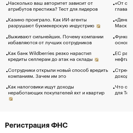
Насколько ваш авторитет зависит от
«От спо
атрибутов престижа? Тест для лидеров
глава к
Казино проиграло. Как ИИ-агенты
«Деньги
разрушают букмекерскую индустрию
Маск в 
Выживают сильнейших. Почему компании
Функции
избавляются от лучших сотрудников
основ э
Как банк Wildberries резко нарастил
ЕС раз
кредиты селлерам до атак на склады
нефти —
Сотрудники открыли новый способ вредить
Стресс 
компаниям. Зачем им это
доходов
Как налоговики ищут доходы
Что обв
неработающих покупателей яхт и квартир
для Tel
Регистрация ФНС