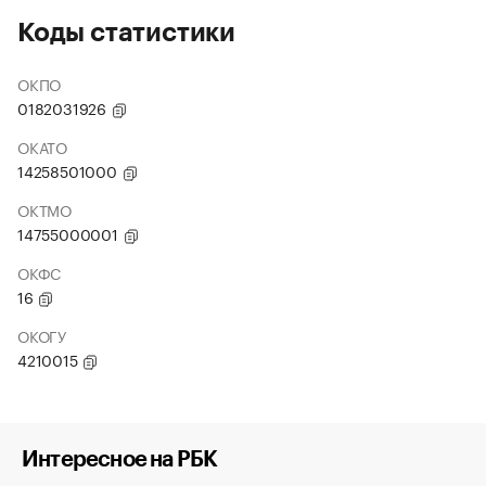
Коды статистики
ОКПО
0182031926
ОКАТО
14258501000
ОКТМО
14755000001
ОКФС
16
ОКОГУ
4210015
Интересное на РБК