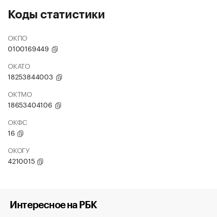
Коды статистики
ОКПО
0100169449
ОКАТО
18253844003
ОКТМО
18653404106
ОКФС
16
ОКОГУ
4210015
Интересное на РБК