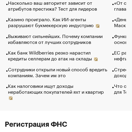
Насколько ваш авторитет зависит от
«От спо
атрибутов престижа? Тест для лидеров
глава к
Казино проиграло. Как ИИ-агенты
«Деньги
разрушают букмекерскую индустрию
Маск в 
Выживают сильнейших. Почему компании
Функции
избавляются от лучших сотрудников
основ э
Как банк Wildberries резко нарастил
ЕС раз
кредиты селлерам до атак на склады
нефти —
Сотрудники открыли новый способ вредить
Стресс 
компаниям. Зачем им это
доходов
Как налоговики ищут доходы
Что обв
неработающих покупателей яхт и квартир
для Tel
Регистрация ФНС