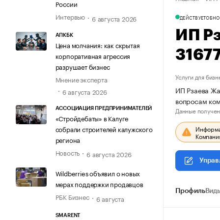
России
Интервью
6 августа 2026
ДЕЙСТВУЕТ
ОБНО
ИП Р
АПКБК
Цена молчания: как скрытая
3167
корпоративная агрессия
разрушает бизнес
Услуги для бизн
Мнение эксперта
ИП Рзаева Жа
6 августа 2026
вопросам ком
Данные получен
АССОЦИАЦИЯ ПРЕДПРИНИМАТЕЛЕЙ
«Стройдебаты» в Калуге
Информац
собрали строителей калужского
Компания
региона
Новость
6 августа 2026
Управ
Wildberries объявил о новых
мерах поддержки продавцов
Профиль
Виды
РБК Бизнес
6 августа
SMARENT