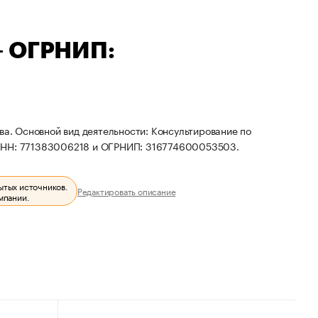
— ОГРНИП:
ва. Основной вид деятельности: Консультирование по
 ИНН: 771383006218 и ОГРНИП: 316774600053503.
ытых источников.
Редактировать описание
мпании.