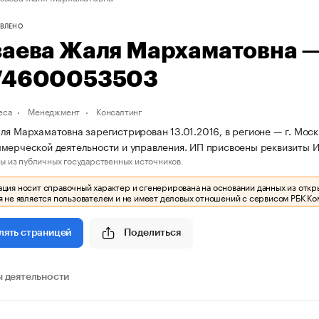
ВЛЕНО
заева Жаля Мархаматовна 
74600053503
еса
Менеджмент
Консалтинг
ля Мархаматовна зарегистрирован 13.01.2016, в регионе — г. Моск
мерческой деятельности и управления. ИП присвоены реквизиты
ы из публичных государственных источников.
ия носит справочный характер и сгенерирована на основании данных из откр
 не является пользователем и не имеет деловых отношений с сервисом РБК Ко
Поделиться
лять страницей
 деятельности