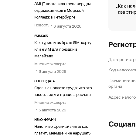
ЭМЦТ поставила тренажер для
Как нал
судомехаников в Морской
кварти
колледж в Петербурге
Новость
6 августа 2026
ESIM365
Как туристу выбрать SIM-карту
Регист
или eSIM для поездки в
Малайзию
Дата регистр
Мнение эксперта
Код налогово
6 августа 2026
Наименование
СПЕКТРДАТА
органа
Сдельная оплата труда: что это
такое, виды и правила расчета
Адрес налого
Мнение эксперта
6 августа 2026
НЕКО-ФРАНЧ
Социал
Налоги во франчайзинге: как
платить меньше и не нарушать