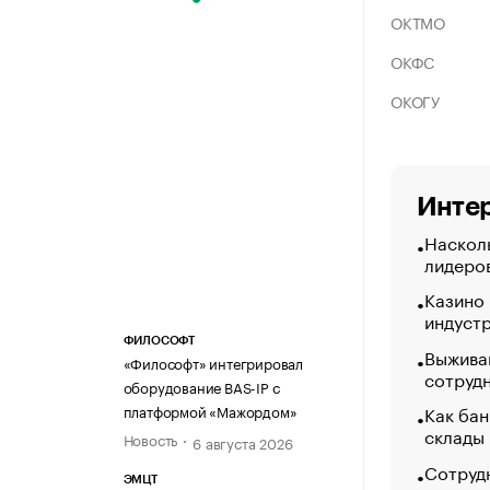
ОКТМО
ОКФС
ОКОГУ
Интер
Насколь
лидеро
Казино
индуст
ФИЛОСОФТ
Выжива
«Философт» интегрировал
сотруд
оборудование BAS-IP с
Как бан
платформой «Мажордом»
склады
Новость
6 августа 2026
Сотрудн
ЭМЦТ