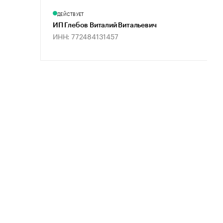
ДЕЙСТВУЕТ
ИП Глебов Виталий Витальевич
ИНН: 772484131457