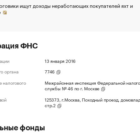
оговики ищут доходы неработающих покупателей яхт и
р
рация ФНС
ации
13 января 2016
го органа
7746
 налогового
Межрайонная инспекция Федеральной налог
службы № 46 по г. Москве
вой
125373, г.Москва, Походный проезд, домовлад
стр.2
ьные фонды