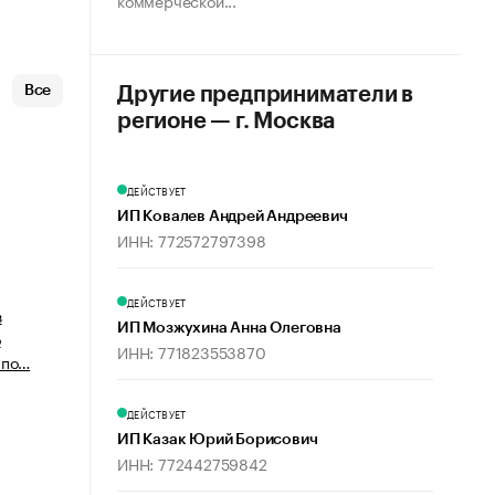
коммерческой...
Все
Другие предприниматели в
регионе — г. Москва
ДЕЙСТВУЕТ
ИП Ковалев Андрей Андреевич
ИНН: 772572797398
ДЕЙСТВУЕТ
в
ИП Мозжухина Анна Олеговна
о
ИНН: 771823553870
 по…
ДЕЙСТВУЕТ
ИП Казак Юрий Борисович
ИНН: 772442759842