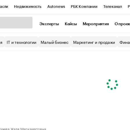
асли
Недвижимость
Autonews
РБК Компании
Телеканал
Р
К Курсы
РБК Life
Тренды
Визионеры
Национальные проекты
Эксперты
Кейсы
Мероприятия
О прое
уб
Исследования
Кредитные рейтинги
Франшизы
Газета
ия
IT и технологии
Малый бизнес
Маркетинг и продажи
Фина
Проверка контрагентов
Политика
Экономика
Бизнес
ы
заева Жаля Мархаматовна