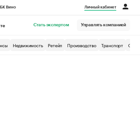
БК Вино
Личный кабинет
Город
Стать экспертом
Управлять компанией
кте
нсы
Недвижимость
Ретейл
Производство
Транспорт
Образ