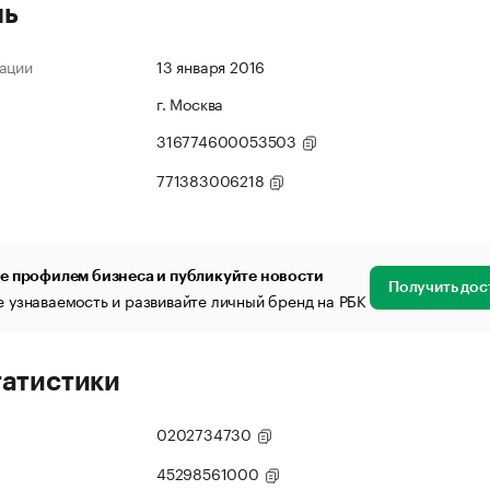
ль
ации
13 января 2016
г. Москва
316774600053503
771383006218
е профилем бизнеса и публикуйте новости
Получить дос
 узнаваемость и развивайте личный бренд на РБК
татистики
0202734730
45298561000