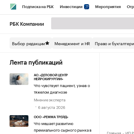
Подписка на РБК
Инвестиции
Мероприятия
Отр
Спорт
Школа управления РБК
РБК Образование
РБ
РБК Компании
Стиль
Крипто
РБК Бизнес-среда
Дискуссионный кл
Выбор редакции
Менеджмент и HR
Право и бухгалтер
Спецпроекты СПб
Конференции СПб
Спецпроекты
Технологии и медиа
Финансы
Рынок наличной валют
Лента публикаций
АО «ДЕЛОВОЙ ЦЕНТР
НЕЙРОХИРУРГИИ»
Что чувствует пациент, узнав о
тяжелом диагнозе
Мнение эксперта
6 августа 2026
ООО «РЕММА ТРЕЙД»
Что мешает развитию
премиального сырного рынка в
Главная
ИП Р