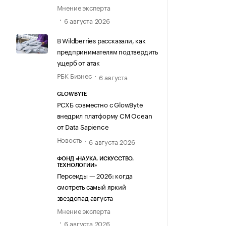
Мнение эксперта
6 августа 2026
В Wildberries рассказали, как
предпринимателям подтвердить
ущерб от атак
РБК Бизнес
6 августа
GLOWBYTE
РСХБ совместно с GlowByte
внедрил платформу CM Ocean
от Data Sapience
Новость
6 августа 2026
ФОНД «НАУКА. ИСКУССТВО.
ТЕХНОЛОГИИ»
Персеиды — 2026: когда
смотреть самый яркий
звездопад августа
Мнение эксперта
6 августа 2026