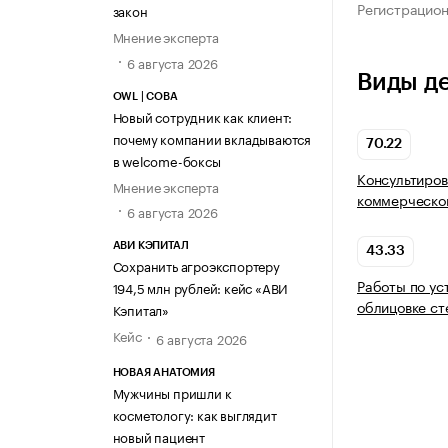
Регистрацио
закон
Мнение эксперта
6 августа 2026
Виды д
OWL | СОВА
Новый сотрудник как клиент:
почему компании вкладываются
70.22
в welcome-боксы
Консультиров
Мнение эксперта
коммерческой
6 августа 2026
АВИ КЭПИТАЛ
43.33
Сохранить агроэкспортеру
Работы по ус
194,5 млн рублей: кейс «АВИ
облицовке ст
Кэпитал»
Кейс
6 августа 2026
НОВАЯ АНАТОМИЯ
Мужчины пришли к
косметологу: как выглядит
новый пациент