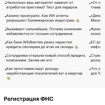
Насколько ваш авторитет зависит от
«От спо
атрибутов престижа? Тест для лидеров
глава к
Казино проиграло. Как ИИ-агенты
«Деньги
разрушают букмекерскую индустрию
Маск в 
Выживают сильнейших. Почему компании
Функции
избавляются от лучших сотрудников
основ э
Как банк Wildberries резко нарастил
ЕС раз
кредиты селлерам до атак на склады
нефти —
Сотрудники открыли новый способ вредить
Стресс 
компаниям. Зачем им это
доходов
Как налоговики ищут доходы
Что обв
неработающих покупателей яхт и квартир
для Tel
Регистрация ФНС