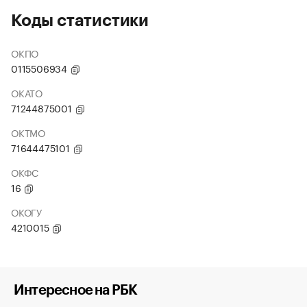
Коды статистики
ОКПО
0115506934
ОКАТО
71244875001
ОКТМО
71644475101
ОКФС
16
ОКОГУ
4210015
Интересное на РБК