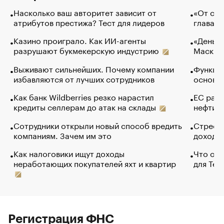
Насколько ваш авторитет зависит от
«От спо
атрибутов престижа? Тест для лидеров
глава к
Казино проиграло. Как ИИ-агенты
«Деньги
разрушают букмекерскую индустрию
Маск в 
Выживают сильнейших. Почему компании
Функции
избавляются от лучших сотрудников
основ э
Как банк Wildberries резко нарастил
ЕС раз
кредиты селлерам до атак на склады
нефти —
Сотрудники открыли новый способ вредить
Стресс 
компаниям. Зачем им это
доходов
Как налоговики ищут доходы
Что обв
неработающих покупателей яхт и квартир
для Tel
Регистрация ФНС