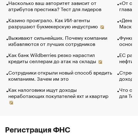
Насколько ваш авторитет зависит от
«От спо
атрибутов престижа? Тест для лидеров
глава к
Казино проиграло. Как ИИ-агенты
«Деньги
разрушают букмекерскую индустрию
Маск в 
Выживают сильнейших. Почему компании
Функции
избавляются от лучших сотрудников
основ э
Как банк Wildberries резко нарастил
ЕС раз
кредиты селлерам до атак на склады
нефти —
Сотрудники открыли новый способ вредить
Стресс 
компаниям. Зачем им это
доходов
Как налоговики ищут доходы
Что обв
неработающих покупателей яхт и квартир
для Tel
Регистрация ФНС