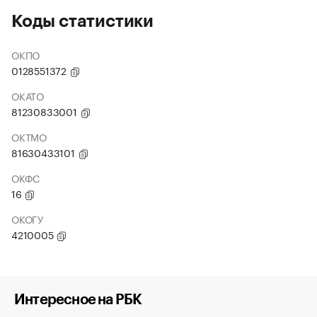
Коды статистики
ОКПО
0128551372
ОКАТО
81230833001
ОКТМО
81630433101
ОКФС
16
ОКОГУ
4210005
Интересное на РБК