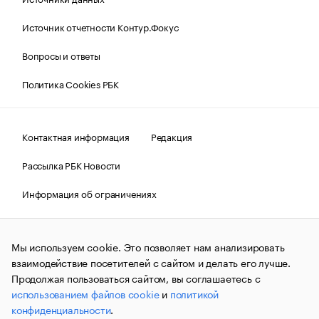
Источник отчетности Контур.Фокус
Вопросы и ответы
Политика Cookies РБК
Контактная информация
Редакция
Рассылка РБК Новости
Информация об ограничениях
Правовая информация
О соблюдении авторских прав
Мы используем cookie. Это позволяет нам анализировать
© АО «РОСБИЗНЕСКОНСАЛТИНГ»,
1995–2026.
Сообщения
и материалы информационного агентства «РБК»
взаимодействие посетителей с сайтом и делать его лучше.
(зарегистрировано Федеральной службой по надзору в сфере
Продолжая пользоваться сайтом, вы соглашаетесь с
связи, информационных технологий и массовых
использованием файлов cookie
и
политикой
коммуникаций (Роскомнадзор) 09.12.2015 за номером ИА
№ФС77-63848) сопровождаются пометкой «РБК». Отдельные
конфиденциальности
.
публикации могут содержать информацию,