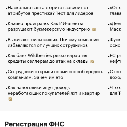
Насколько ваш авторитет зависит от
«От спо
атрибутов престижа? Тест для лидеров
глава к
Казино проиграло. Как ИИ-агенты
«Деньги
разрушают букмекерскую индустрию
Маск в 
Выживают сильнейших. Почему компании
Функции
избавляются от лучших сотрудников
основ э
Как банк Wildberries резко нарастил
ЕС раз
кредиты селлерам до атак на склады
нефти —
Сотрудники открыли новый способ вредить
Стресс 
компаниям. Зачем им это
доходов
Как налоговики ищут доходы
Что обв
неработающих покупателей яхт и квартир
для Tel
Регистрация ФНС