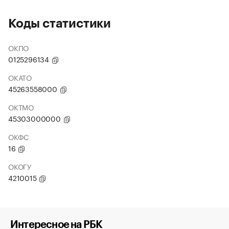
Коды статистики
ОКПО
0125296134
ОКАТО
45263558000
ОКТМО
45303000000
ОКФС
16
ОКОГУ
4210015
Интересное на РБК