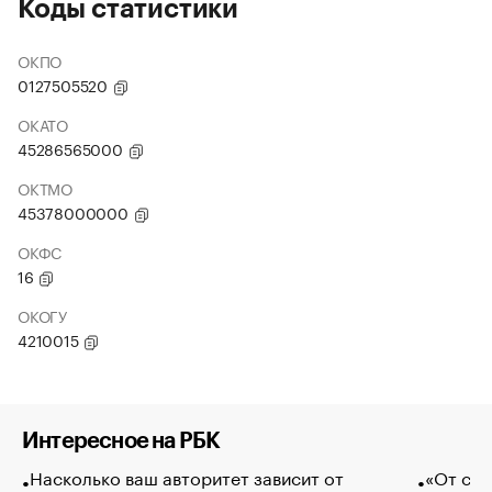
Коды статистики
ОКПО
0127505520
ОКАТО
45286565000
ОКТМО
45378000000
ОКФС
16
ОКОГУ
4210015
Интересное на РБК
Насколько ваш авторитет зависит от
«От спо