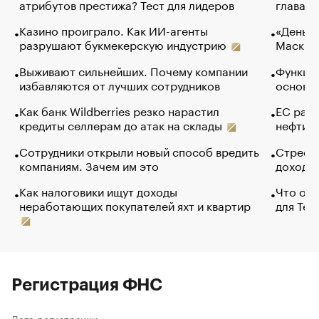
атрибутов престижа? Тест для лидеров
глава к
Казино проиграло. Как ИИ-агенты
«Деньги
разрушают букмекерскую индустрию
Маск в 
Выживают сильнейших. Почему компании
Функции
избавляются от лучших сотрудников
основ э
Как банк Wildberries резко нарастил
ЕС раз
кредиты селлерам до атак на склады
нефти —
Сотрудники открыли новый способ вредить
Стресс 
компаниям. Зачем им это
доходов
Как налоговики ищут доходы
Что обв
неработающих покупателей яхт и квартир
для Tel
Регистрация ФНС
Дата регистрации