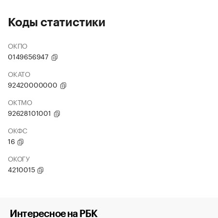
Коды статистики
ОКПО
0149656947
ОКАТО
92420000000
ОКТМО
92628101001
ОКФС
16
ОКОГУ
4210015
Интересное на РБК