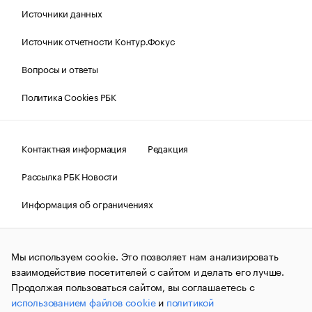
Источники данных
Источник отчетности Контур.Фокус
Вопросы и ответы
Политика Cookies РБК
Контактная информация
Редакция
Рассылка РБК Новости
Информация об ограничениях
Правовая информация
О соблюдении авторских прав
Мы используем cookie. Это позволяет нам анализировать
© АО «РОСБИЗНЕСКОНСАЛТИНГ»,
1995–2026.
Сообщения
и материалы информационного агентства «РБК»
взаимодействие посетителей с сайтом и делать его лучше.
(зарегистрировано Федеральной службой по надзору в сфере
Продолжая пользоваться сайтом, вы соглашаетесь с
связи, информационных технологий и массовых
использованием файлов cookie
и
политикой
коммуникаций (Роскомнадзор) 09.12.2015 за номером ИА