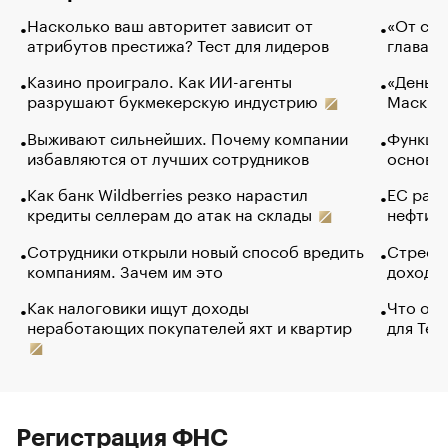
Насколько ваш авторитет зависит от
«От спо
атрибутов престижа? Тест для лидеров
глава к
Казино проиграло. Как ИИ-агенты
«Деньги
разрушают букмекерскую индустрию
Маск в 
Выживают сильнейших. Почему компании
Функции
избавляются от лучших сотрудников
основ э
Как банк Wildberries резко нарастил
ЕС раз
кредиты селлерам до атак на склады
нефти —
Сотрудники открыли новый способ вредить
Стресс 
компаниям. Зачем им это
доходов
Как налоговики ищут доходы
Что обв
неработающих покупателей яхт и квартир
для Tel
Регистрация ФНС