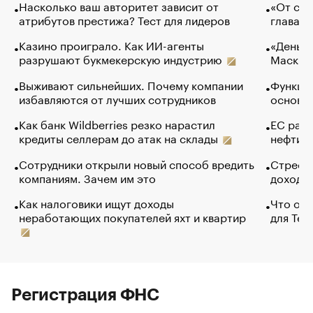
Насколько ваш авторитет зависит от
«От спо
атрибутов престижа? Тест для лидеров
глава к
Казино проиграло. Как ИИ-агенты
«Деньги
разрушают букмекерскую индустрию
Маск в 
Выживают сильнейших. Почему компании
Функции
избавляются от лучших сотрудников
основ э
Как банк Wildberries резко нарастил
ЕС раз
кредиты селлерам до атак на склады
нефти —
Сотрудники открыли новый способ вредить
Стресс 
компаниям. Зачем им это
доходов
Как налоговики ищут доходы
Что обв
неработающих покупателей яхт и квартир
для Tel
Регистрация ФНС